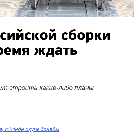
сийской сборки
ремя ждать
огут строить
какие-либо
планы
қ тілінде оқуға болады