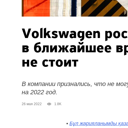
Volkswagen рос
в ближайшее в
не стоит
В компании признались, что не м
на 2022 год.
26 мая 2022
1.8K
•
Бұл жарияланымды қаза