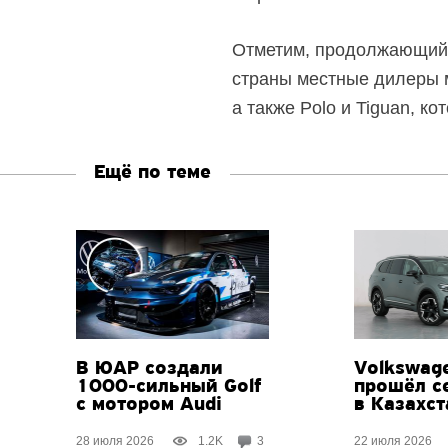
Отметим, продолжающийся
страны местные дилеры 
а также Polo и Tiguan, ко
Ещё по теме
В ЮАР создали
Volkswage
1000-сильный
Golf
прошёл с
с мотором Audi
в Казахст
28 июля 2026
1.2K
3
22 июля 2026