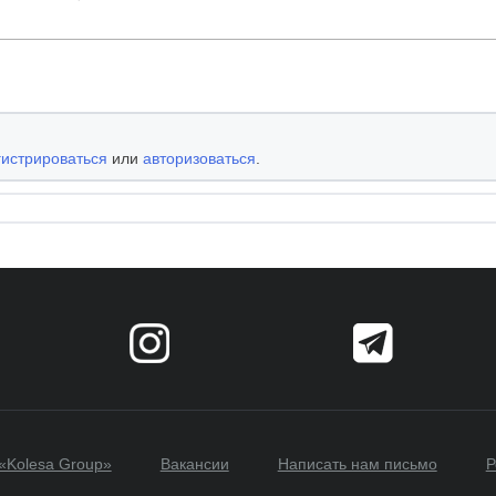
гистрироваться
или
авторизоваться
.
«Kolesa Group»
Вакансии
Написать нам письмо
Р