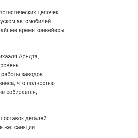
логистических цепочек
пуском автомобилей
ижайшее время конвейеры
ихаэля Арндта,
уровень
 работы заводов
знеса, что полностью
не собирается,
 поставок деталей
е же: санкции