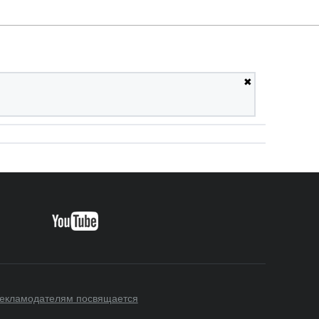
✖
екламодателям посвящается