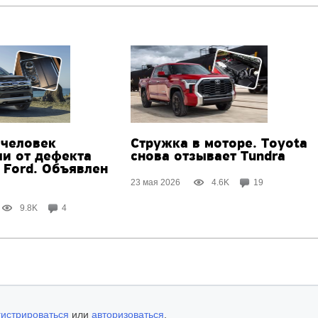
 человек
Стружка в моторе. Toyota
ли от дефекта
снова отзывает Tundra
 Ford. Объявлен
23 мая 2026
4.6K
19
9.8K
4
гистрироваться
или
авторизоваться
.