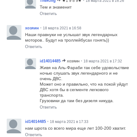
•
TheKing
★1 9 8 9★
18 марта 2021 в 16:26
Тем и знаменит
Ответить
•
хозяин
18 марта 2021 в 16:58
Наши правнуки не услышат звук легендарных
моторов.. Будут на троллейбусах гонять))
Ответить
•
id14014485
хозяин
18 марта 2021 в 17:32
Живя на Аль-Фараби так себе удовольствие
ночью слушать звук легендарного и не
очень ДВС.
Может оно и правильно, что на покой уйдут
ДВС хотя бы в сегменте легкового
транспорта.
Грузовики да там без дизеля никуда.
Ответить
•
id14014485
18 марта 2021 в 17:33
нам шрота со всего мира еще лет 100-200 хватит.
Ответить