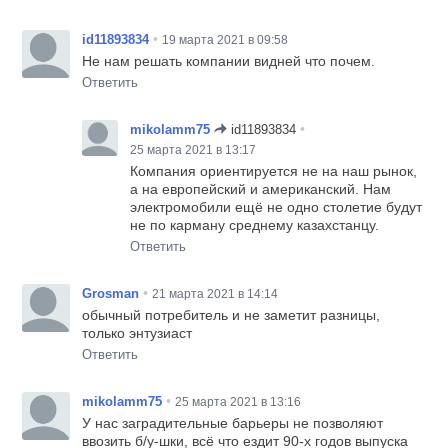
•
id11893834
19 марта 2021 в 09:58
Не нам решать компании видней что почем.
Ответить
•
mikolamm75
id11893834
25 марта 2021 в 13:17
Компания ориентируется не на наш рынок,
а на европейский и американский. Нам
электромобили ещё не одно столетие будут
не по карману среднему казахстанцу.
Ответить
•
Grosman
21 марта 2021 в 14:14
обычный потребитель и не заметит разницы,
только энтузиаст
Ответить
•
mikolamm75
25 марта 2021 в 13:16
У нас заградительные барьеры не позволяют
ввозить б/у-шки, всё что ездит 90-х годов выпуска