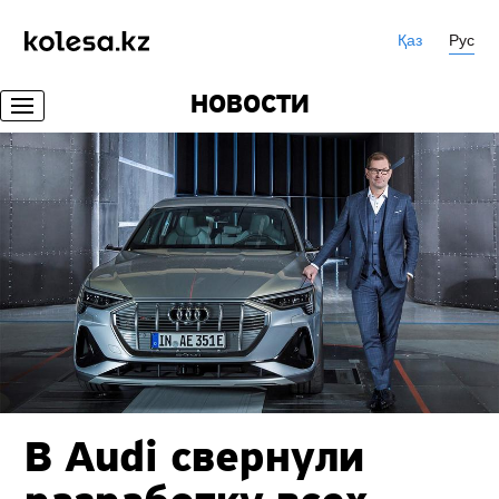
Қаз
Рус
НОВОСТИ
В Audi свернули