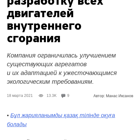
разработку всех
двигателей
внутреннего
сгорания
Компания ограничилась улучшением
существующих агрегатов
и их адаптацией к ужесточающимся
экологическим требованиям.
18 марта 2021
13.3K
9
Автор: Манас Иксанов
•
Бұл жарияланымды қазақ тілінде оқуға
болады