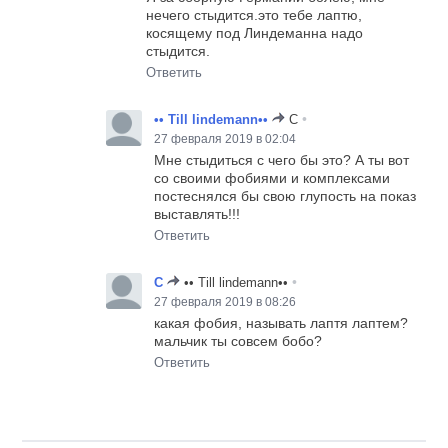
нечего стыдится.это тебе лаптю,
косящему под Линдеманна надо
стыдится.
Ответить
•
•• Till lindemann••
C
27 февраля 2019 в 02:04
Мне стыдиться с чего бы это? А ты вот
со своими фобиями и комплексами
постеснялся бы свою глупость на показ
выставлять!!!
Ответить
•
C
•• Till lindemann••
27 февраля 2019 в 08:26
какая фобия, называть лаптя лаптем?
мальчик ты совсем бобо?
Ответить