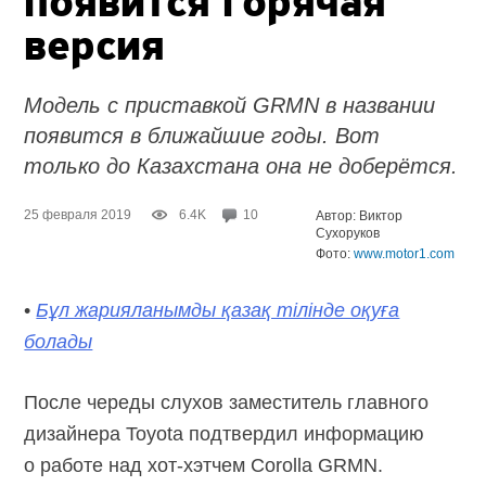
появится горячая
версия
Модель с приставкой GRMN в названии
появится в ближайшие годы. Вот
только до Казахстана она не доберётся.
25 февраля 2019
6.4K
10
Автор: Виктор
Сухоруков
Фото:
www.motor1.com
•
Бұл жарияланымды қазақ тілінде оқуға
болады
После череды слухов заместитель главного
дизайнера Toyota подтвердил информацию
о работе над хот-хэтчем Corolla GRMN.