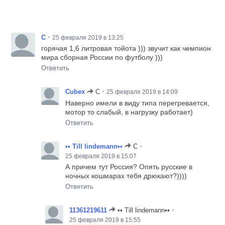
•
C
25 февраля 2019 в 13:25
горячая 1,6 литровая тойота ))) звучит как чемпион
мира сборная России по футболу )))
Ответить
•
Cubex
C
25 февраля 2019 в 14:09
Наверно имели в виду типа перегревается,
мотор то слабый, в нагрузку работает)
Ответить
•
•• Till lindemann••
C
25 февраля 2019 в 15:07
А причем тут Россия? Опять русские в
ночных кошмарах тебя дрюкают?))))
Ответить
•
11361219611
•• Till lindemann••
25 февраля 2019 в 15:55