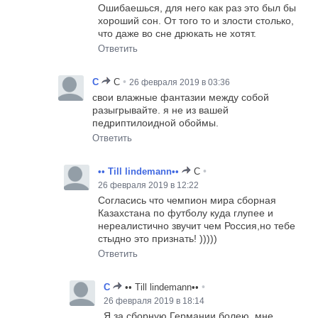
Ошибаешься, для него как раз это был бы
хороший сон. От того то и злости столько,
что даже во сне дрюкать не хотят.
Ответить
•
C
C
26 февраля 2019 в 03:36
свои влажные фантазии между собой
разыгрывайте. я не из вашей
педриптилоидной обоймы.
Ответить
•
•• Till lindemann••
C
26 февраля 2019 в 12:22
Согласись что чемпион мира сборная
Казахстана по футболу куда глупее и
нереалистично звучит чем Россия,но тебе
стыдно это признать! )))))
Ответить
•
C
•• Till lindemann••
26 февраля 2019 в 18:14
Я за сборную Германии болею, мне