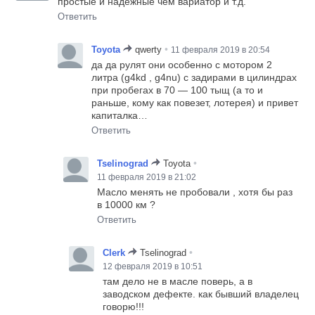
простые и надежные чем вариатор и т.д.
Ответить
•
Toyota
qwerty
11 февраля 2019 в 20:54
да да рулят они особенно с мотором 2
литра (g4kd , g4nu) с задирами в цилиндрах
при пробегах в 70 — 100 тыщ (а то и
раньше, кому как повезет, лотерея) и привет
капиталка…
Ответить
•
Tselinograd
Toyota
11 февраля 2019 в 21:02
Масло менять не пробовали , хотя бы раз
в 10000 км ?
Ответить
•
Clerk
Tselinograd
12 февраля 2019 в 10:51
там дело не в масле поверь, а в
заводском дефекте. как бывший владелец
говорю!!!