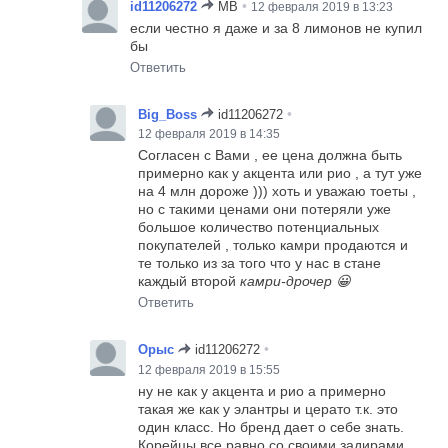
•
id11206272
MB
12 февраля 2019 в 13:23
если честно я даже и за 8 лимонов не купил
бы
Ответить
•
Big_Boss
id11206272
12 февраля 2019 в 14:35
Согласен с Вами , ее цена должна быть
примерно как у акцента или рио , а тут уже
на 4 млн дороже ))) хоть и уважаю тоеты ,
но с такими ценами они потеряли уже
большое количество потенциальных
покупателей , только камри продаются и
те только из за того что у нас в стане
каждый второй
камри-дрочер 😀
Ответить
•
Орыс
id11206272
12 февраля 2019 в 15:55
ну не как у акцента и рио а примерно
такая же как у элантры и церато т.к. это
один класс. Но бренд дает о себе знать.
Корейцы все равно со своими задирами