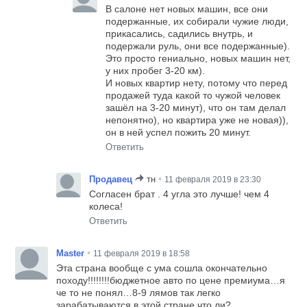
В салоне нет новых машин, все они
подержанные, их собирали чужие люди,
прикасались, садились внутрь, и
подержали руль, они все подержанные).
Это просто гениально, новых машин нет,
у них пробег 3-20 км).
И новых квартир нету, потому что перед
продажей туда какой то чужой человек
зашёл на 3-20 минут), что он там делал
непонятно), но квартира уже не новая)),
он в ней успел пожить 20 минут.
Ответить
•
Продавец
тн
11 февраля 2019 в 23:30
Согласен брат . 4 угла это лучше! чем 4
колеса!
Ответить
•
Master
11 февраля 2019 в 18:58
Эта страна вообще с ума сошла окончательно
походу!!!!!!!!бюджетное авто по цене премиума…я
че то не понял…8-9 лямов так легко
зарабатываются в этой стране что ли?