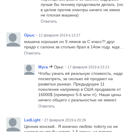
лучше бы технику продолжали делать. (но
в целом против элантры ничего не имею
не плохая машина)
Ответить
•
Орыс
12 февраля 2019 в 13:27
машина хорошая но 9 лямов за С класс?! друг
прадо с салона за столько брал в 14ом году. мда…
Ответить
•
Муса
Орыс
17 февраля 2019 в 23:13
Чтобы узнать её реальную стоимость, надо
посмотреть, за сколько её продают на
развитых рынках. Предыдущее 11
поколение например в США продавали от
16000$ (примерно 5-6 млн тг). Наши цены
ничего общего с реальностью не имеют.
Ответить
•
LedLight
27 февраля 2019 в 20:26
Ценник конский.. Я конечно люблю тойоту но не
настолько что бы купить 1,6 овощь на варике.