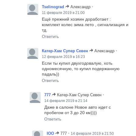
•
Tselinograd
Александр
11 февраля 2019 в 21:00
Ещё прежний хозяин доработает :
комплект колес зима лето , сигнализация и
тд.
Ответить
•
Катер-Хам Супер Севен
Александр
12 февраля 2019 в 16:23
Если ты купил двухгодовалую, хоть
одномесячную, то купил подержанную
падаль))
Ответить
•
777
Катер-Хам Супер Севен
14 февраля 2019 в 21:14
Даже в салоне Новое авто идет с
пробегом от 3 до 20 км))))
Ответить
•
IOO
777
14 февраля 2019 в 21:50