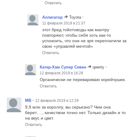
Ответить
•
Аллигатор
Toyota
11 февраля 2019 в 21:37
этот бред тойотоводы как мантру
повторяют, чтобы себя хоть как-то
успокоить, что они не зря переплатили за
свою «управляй мечтой»
Ответить
•
Катер-Хам Супер Севен
qwerty
12 февраля 2019 в 16:28
Органически не перевариваю корейчушек.
Ответить
•
MB
12 февраля 2019 в 12:29
9,9 млн за короллу, вы серьезно? Чем она
берет…., качеством точно нет. Только дизайн и то
на вкус и цвет.
Ответить