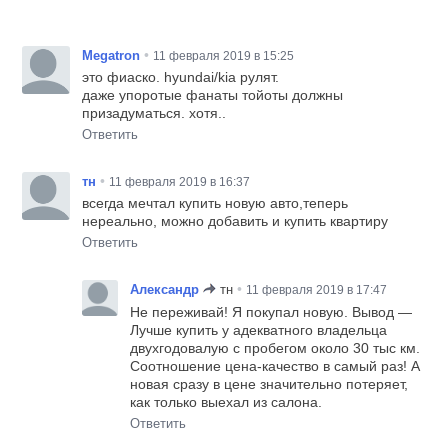
•
Megatron
11 февраля 2019 в 15:25
это фиаско. hyundai/kia рулят.
даже упоротые фанаты тойоты должны
призадуматься. хотя..
Ответить
•
тн
11 февраля 2019 в 16:37
всегда мечтал купить новую авто,теперь
нереально, можно добавить и купить квартиру
Ответить
•
Александр
тн
11 февраля 2019 в 17:47
Не переживай! Я покупал новую. Вывод —
Лучше купить у адекватного владельца
двухгодовалую с пробегом около 30 тыс км.
Соотношение цена-качество в самый раз! А
новая сразу в цене значительно потеряет,
как только выехал из салона.
Ответить