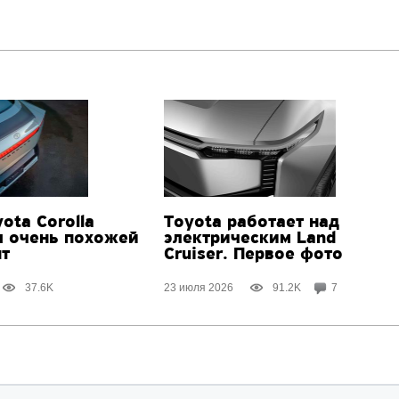
ota Corolla
Toyota работает над
я очень похожей
электрическим Land
пт
Cruiser. Первое фото
37.6K
23 июля 2026
91.2K
7