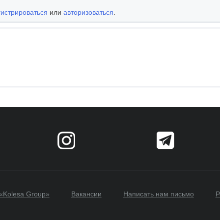
гистрироваться
или
авторизоваться
.
«Kolesa Group»
Вакансии
Написать нам письмо
Р