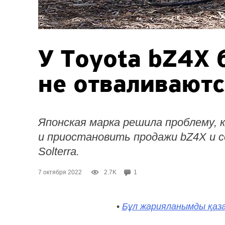
У Toyota bZ4X
не отваливаютс
Японская марка решила проблему,
и приостановить продажи bZ4X и 
Solterra.
7 октября 2022
2.7K
1
•
Бұл жарияланымды қаза