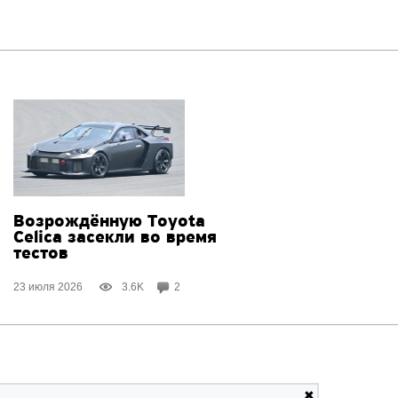
Возрождённую Toyota
Celica засекли во время
тестов
23 июля 2026
3.6K
2
✖