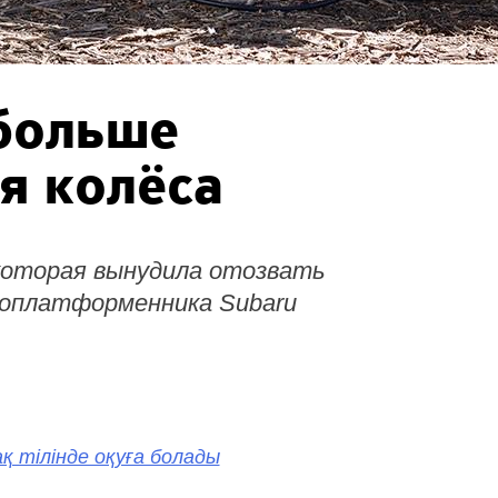
 больше
я колёса
 которая вынудила отозвать
соплатформенника Subaru
қ тілінде оқуға болады