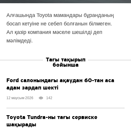
Алғашында Toyota мамандары бұранданың
босап кетуіне не себеп болғанын білмеген.
Ал қазір компания мәселе шешілді деп
мәлімдеді.
Тағы тақырып
бойынша
Ford салонындағы ақаудан
60-тан аса
адам зардап шекті
12 маусым 2026
142
Toyota
Tundra-ны
тағы сервиске
шақырады