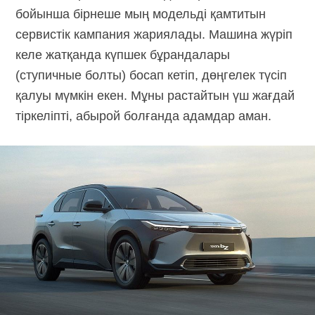
бойынша бірнеше мың модельді қамтитын
сервистік кампания жариялады. Машина жүріп
келе жатқанда күпшек бұрандалары
(ступичные болты) босап кетіп, дөңгелек түсіп
қалуы мүмкін екен. Мұны растайтын үш жағдай
тіркеліпті, абырой болғанда адамдар аман.