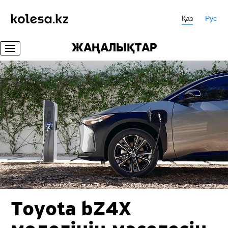
Қаз
Рус
ЖАҢАЛЫҚТАР
Toyota bZ4X