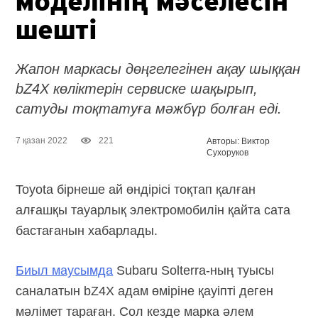
моделінің мәселесін
шешті
Жапон маркасы дөңгелегінен ақау шыққан
bZ4X көліктерін сервиске шақырып,
сатуды тоқтатуға мәжбүр болған еді.
7 қазан 2022
221
Авторы: Виктор
Сухоруков
Toyota бірнеше ай өндірісі тоқтап қалған
алғашқы тауарлық электромобилін қайта сата
бастағанын хабарлады.
Биыл маусымда
Subaru Solterra-ның туысы
саналатын bZ4X адам өміріне қауіпті деген
мәлімет тараған. Сол кезде марка әлем