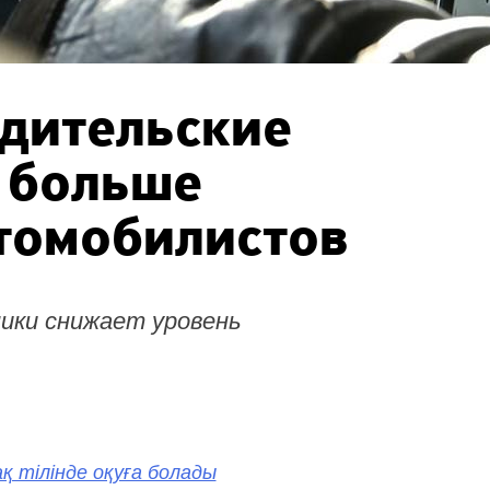
одительские
 больше
томобилистов
ики снижает уровень
қ тілінде оқуға болады