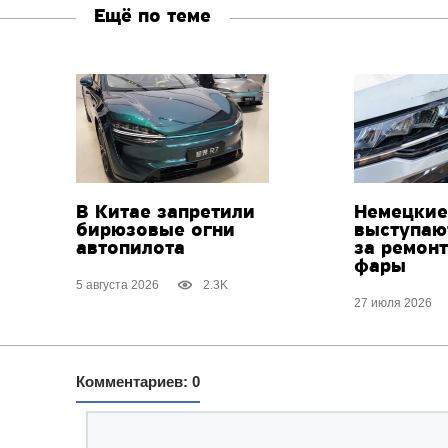
Ещё по теме
В Китае запретили
Немецкие
бирюзовые огни
выступаю
автопилота
за ремон
фары
5 августа 2026
2.3K
27 июля 2026
Комментариев: 0