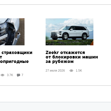
 страховщики
Zeekr откажется
т
от блокировки машин
топригодные
за рубежом
27 июля 2026
1.5K
3.7K
7