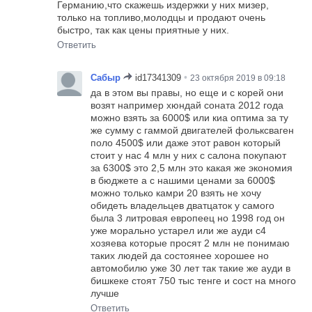
Германию,что скажешь издержки у них мизер,
только на топливо,молодцы и продают очень
быстро, так как цены приятные у них.
Ответить
•
Сабыр
id17341309
23 октября 2019 в 09:18
да в этом вы правы, но еще и с корей они
возят например хюндай соната 2012 года
можно взять за 6000$ или киа оптима за ту
же сумму с гаммой двигателей фольксваген
поло 4500$ или даже этот равон который
стоит у нас 4 млн у них с салона покупают
за 6300$ это 2,5 млн это какая же экономия
в бюджете а с нашими ценами за 6000$
можно только камри 20 взять не хочу
обидеть владельцев дватцаток у самого
была 3 литровая европеец но 1998 год он
уже морально устарел или же ауди с4
хозяева которые просят 2 млн не понимаю
таких людей да состоянее хорошее но
автомобилю уже 30 лет так такие же ауди в
бишкеке стоят 750 тыс тенге и сост на много
лучше
Ответить