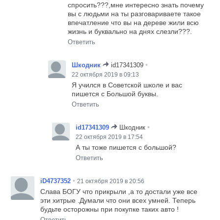
спросить???,мне интересно знать почему
вы с людьми на ты разговариваете такое
впечатление что вы на дереве жили всю
жизнь и буквально на днях слезли???.
Ответить
•
Шкодник
id17341309
22 октября 2019 в 09:13
Я учился в Советской школе и вас
пишется с Большой буквы.
Ответить
•
id17341309
Шкодник
22 октября 2019 в 17:54
А ты тоже пишется с большой?
Ответить
•
iD4737352
21 октября 2019 в 20:56
Слава БОГУ что прикрыли ,а то достали уже все
эти хитрые .Думали что они всех умней. Теперь
будьте осторожны при покупке таких авто !
Ответить