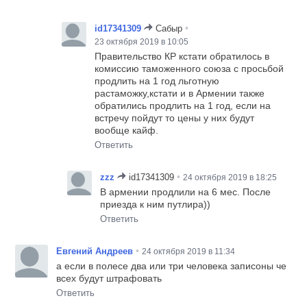
•
id17341309
Сабыр
23 октября 2019 в 10:05
Правительство КР кстати обратилось в
комиссию таможенного союза с просьбой
продлить на 1 год льготную
растаможку,кстати и в Армении также
обратились продлить на 1 год, если на
встречу пойдут то цены у них будут
вообще кайф.
Ответить
•
zzz
id17341309
24 октября 2019 в 18:25
В армении продлили на 6 мес. После
приезда к ним путлира))
Ответить
•
Евгений Андреев
24 октября 2019 в 11:34
а если в полесе два или три человека записоны че
всех будут штрафовать
Ответить