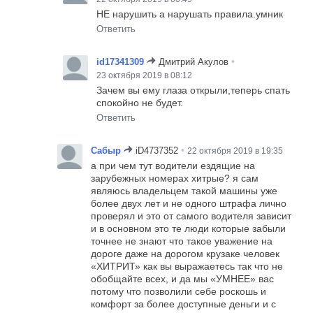
НЕ нарушить а нарушать правила.умник
Ответить
•
id17341309
Дмитрий Акулов
23 октября 2019 в 08:12
Зачем вы ему глаза открыли,теперь спать
спокойно не будет.
Ответить
•
Сабыр
iD4737352
22 октября 2019 в 19:35
а при чем тут водители ездящие на
зарубежных номерах хитрые? я сам
являюсь владельцем такой машины уже
более двух лет и не одного штрафа лично
проверял и это от самого водителя зависит
и в основном это те люди которые забыли
точнее не знают что такое уважение на
дороге даже на дорогом крузаке человек
«ХИТРИТ» как вы выражаетесь так что не
обобщайте всех, и да мы «УМНЕЕ» вас
потому что позволили себе роскошь и
комфорт за более доступные деньги и с