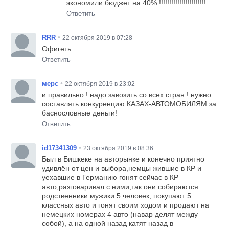
экономили бюджет на 40% !!!!!!!!!!!!!!!!!!!!!!!
Ответить
•
RRR
22 октября 2019 в 07:28
Офигеть
Ответить
•
мерс
22 октября 2019 в 23:02
и правильно ! надо завозить со всех стран ! нужно
составлять конкуренцию КАЗАХ-АВТОМОБИЛЯМ за
баснословные деньги!
Ответить
•
id17341309
23 октября 2019 в 08:36
Был в Бишкеке на авторынке и конечно приятно
удивлён от цен и выбора,немцы жившие в КР и
уехавшие в Германию гонят сейчас в КР
авто,разговаривал с ними,так они собираются
родственники мужики 5 человек, покупают 5
классных авто и гонят своим ходом и продают на
немецких номерах 4 авто (навар делят между
собой), а на одной назад катят назад в