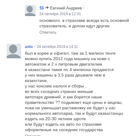
•
$$
Евгений Андреев
24 октября 2019 в 12:31
основного. в страховке всегда есть основной
страхователь, и допом идут другие
Ответить
•
avto
24 октября 2019 в 14:11
был в корее и офигел, там за 1 милион тенге
можно купить 2012 года машину на коже с
автоматом и 2 х литровым двигателем
в казахстане такие по 4 милиона продаются
у них машины в 3,5 раза дешевле чем в
казахстане,
у нас конские налоги и сборы ,
во всех соседних странах меньше
автопарк древний, и как борется наше
правительство ?? подымает еще цены и акцизы,
пока не уменьшат растаможку не будет у нас
нормального автопарка, так и будут казахстанцы
ездить на 20-30 летнем шроте
или будут ездить на авто по страховке
оформленые на соседние государства