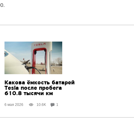
0.
Какова ёмкость батарей
Tesla после пробега
610.8 тысячи км
6 мая 2026
10.6K
1