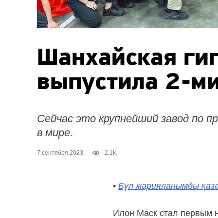
Шанхайская ги
выпустила
2-м
Сейчас это крупнейший завод по п
в мире.
7 сентября 2023
2.1K
•
Бұл жарияланымды қаза
Илон Маск стал первым 