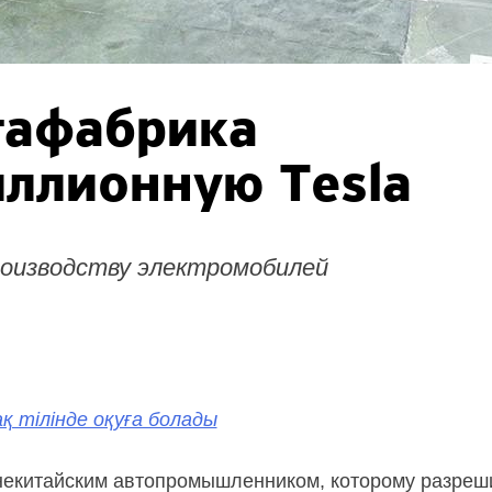
гафабрика
иллионную
Tesla
роизводству электромобилей
қ тілінде оқуға болады
некитайским автопромышленником, которому разреш