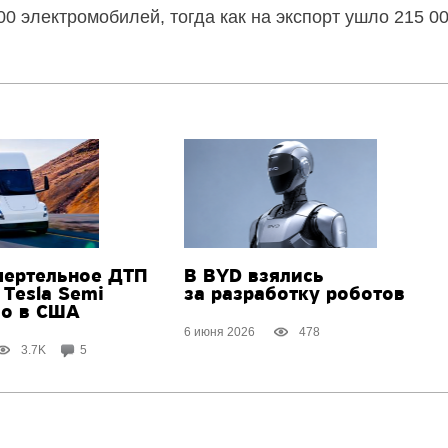
0 электромобилей, тогда как на экспорт ушло 215 00
мертельное ДТП
В BYD взялись
 Tesla Semi
за разработку роботов
о в США
6 июня 2026
478
3.7K
5