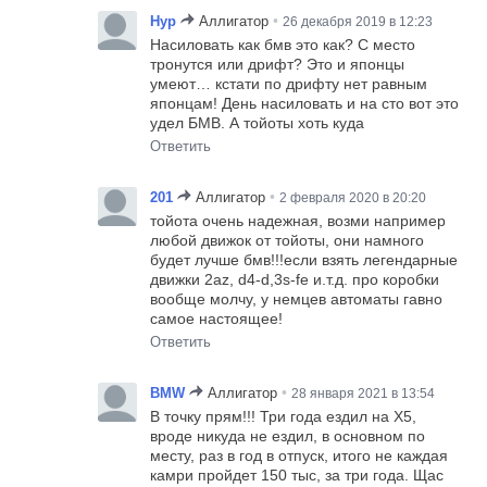
•
Нур
Аллигатор
26 декабря 2019 в 12:23
Насиловать как бмв это как? С место
тронутся или дрифт? Это и японцы
умеют… кстати по дрифту нет равным
японцам! День насиловать и на сто вот это
удел БМВ. А тойоты хоть куда
Ответить
•
201
Аллигатор
2 февраля 2020 в 20:20
тойота очень надежная, возми например
любой движок от тойоты, они намного
будет лучше бмв!!!если взять легендарные
движки 2az, d4-d,3s-fe и.т.д. про коробки
вообще молчу, у немцев автоматы гавно
самое настоящее!
Ответить
•
BMW
Аллигатор
28 января 2021 в 13:54
В точку прям!!! Три года ездил на Х5,
вроде никуда не ездил, в основном по
месту, раз в год в отпуск, итого не каждая
камри пройдет 150 тыс, за три года. Щас