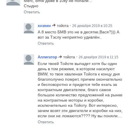
Merc, bmw даже в 10ку не попали…
Стыдно
Ответить
•
хозяин
тойота
26 декабря 2019 в 10:25
А 8 место БМВ это не в десятке,Вася?))) А
вот за Тэслу неприятно удивлён..
Ответить
•
Аллигатор
тойота
26 декабря 2019 в 11:15
Если твоей Тойоте выпадет хотя бы один
день в том режиме, в котором насилуют
BMW, то твоя хваленая Тойота к концу дня
благополучно помрет, причем окончательно
и бесповоротно и придется тебе ехать за
контрактным двигателем, благо самое
большое количество предложений на рынке
на контрактные моторы и коробки,
исключительно на Тойоту. Вот интересно,
зачем возят эти двигатели и коробки на них,
если они не ломаются???? Ну вы поняли…
Ответить