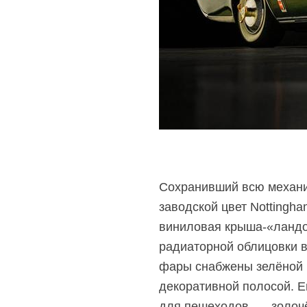
Сохранивший всю механ
заводской цвет Nottingh
виниловая
​​крыша-«ланд
радиаторной облицовки в
фары снабжены зелёной п
декоративной полосой. Е
для пешеходов, — золочё