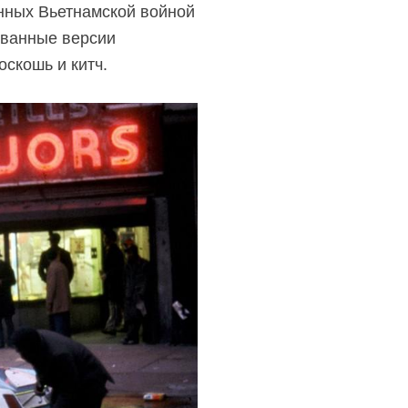
анных Вьетнамской войной
ованные версии
скошь и китч.