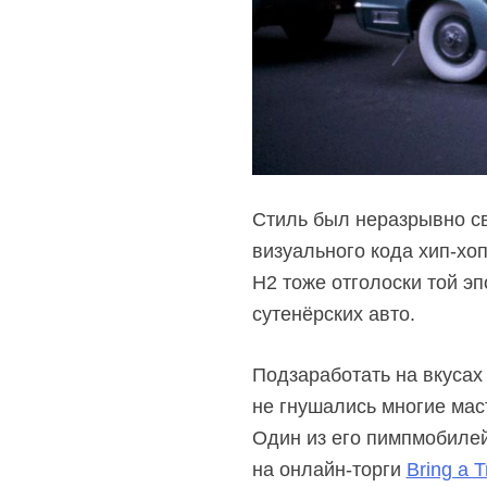
Стиль был неразрывно св
визуального кода
хип-хоп
H2 тоже отголоски той эп
сутенёрских авто.
Подзаработать на вкусах
не гнушались многие мас
Один из его пимпмобилей,
на онлайн-торги
Bring a Tr