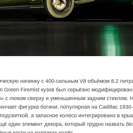
ическую начинку
с 400-сильным
V8 объёмом 8.2 литр
am Green Firemist кузов был серьёзно модифицирован
о»
с люком сверху и уменьшенным задним стеклом. 
енчает фигурка богини, популярная на Cadillac
1930-
одсветкой, а запасное колесо интегрировано в крыш
щё один элемент декора, который трудно назвать б
ные когти на колпаках колёс.