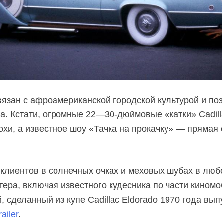
язан с афроамериканской городской культурой и по
а.
Кстати, огромные
22—30-дюймовые
«катки» Cadil
охи, а известное шоу «Тачка на прокачку» — прямая
 клиентов в солнечных очках и меховых шубах в люб
тера, включая известного кудесника по части кином
 сделанный из купе Cadillac Eldorado 1970 года вып
ailer
.