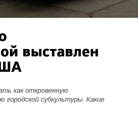
o
мой
выставлен
США
ать как откровенную
ю городской субкультуры. Какие