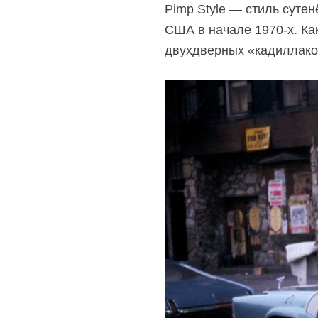
Pimp Style — стиль суте
США в начале
1970-х.
Как
двухдверных «кадиллаков