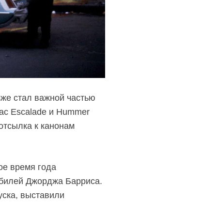
зже стал важной частью
lac Escalade и Hummer
 отсылка к канонам
ое время года
обилей Джорджа Барриса.
уска, выставили