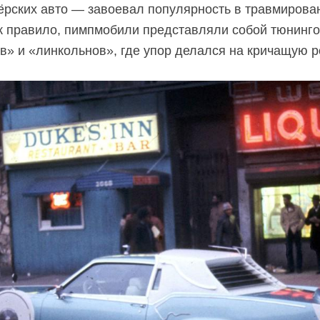
нёрских авто — завоевал популярность в травмиров
 правило, пимпмобили представляли собой тюнинг
» и «линкольнов», где упор делался на кричащую ро