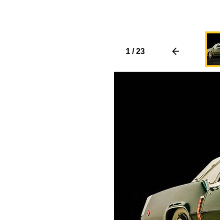
1
/
23