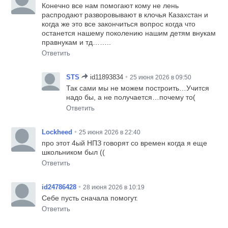
Конечно все нам помогают кому не лень
распродают разворовывают в клочья Казахстан и
когда же это все закончиться вопрос когда что
останется нашему поколению нашим детям внукам
правнукам и тд……..
Ответить
•
STS
id11893834
25 июня 2026 в 09:50
Так сами мы не можем построить…Учится
надо бы, а не получается…почему то(
Ответить
•
Lockheed
25 июня 2026 в 22:40
про этот 4ый НПЗ говорят со времен когда я еще
школьником был ((
Ответить
•
id24786428
28 июня 2026 в 10:19
Себе пусть сначала помогут.
Ответить