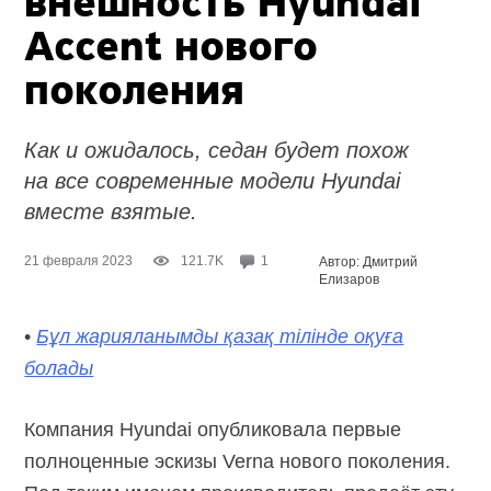
внешность Hyundai
Accent нового
поколения
Как и ожидалось, седан будет похож
на все современные модели Hyundai
вместе взятые.
21 февраля 2023
121.7K
1
Автор: Дмитрий
Елизаров
•
Бұл жарияланымды қазақ тілінде оқуға
болады
Компания Hyundai опубликовала первые
полноценные эскизы Verna нового поколения.