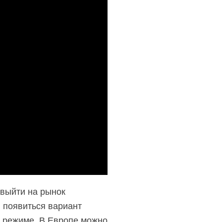
 выйти на рынок
н появиться вариант
м режиме. В Европе можно