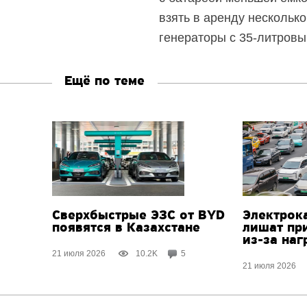
взять в аренду нескольк
генераторы с 35-литровым
Ещё по теме
Сверхбыстрые ЭЗС от BYD
Электрок
появятся в Казахстане
лишат пр
из-за наг
21 июля 2026
10.2K
5
21 июля 2026