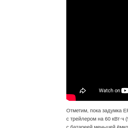
Отметим, пока задумка E
с трейлером на 60 кВт⋅ч 
с батареей меньшей ёмко