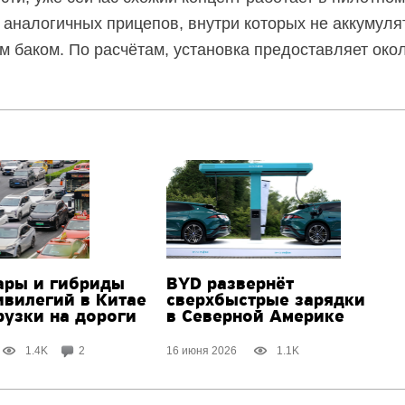
о аналогичных прицепов, внутри которых не аккумуля
 баком. По расчётам, установка предоставляет около
ары и гибриды
BYD развернёт
ивилегий в Китае
сверхбыстрые зарядки
рузки
на дороги
в Северной Америке
1.4K
2
16 июня 2026
1.1K