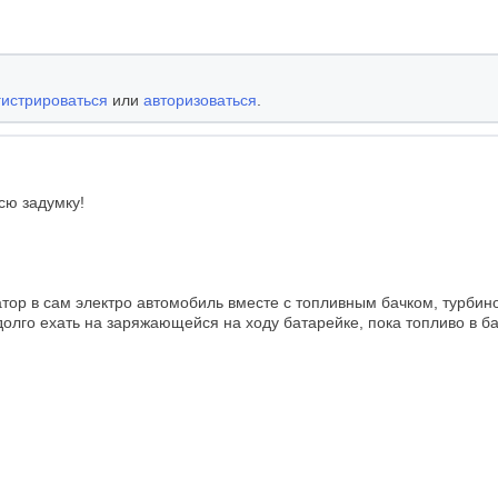
гистрироваться
или
авторизоваться
.
сю задумку!
атор в сам электро автомобиль вместе с топливным бачком, турбин
олго ехать на заряжающейся на ходу батарейке, пока топливо в ба