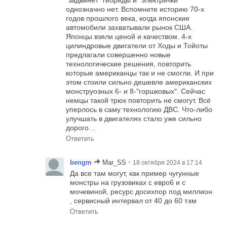
однозначно нет. Вспомните историю 70-х
годов прошлого века, когда японские
автомобили захватывали рынок США.
Японцы взяли ценой и качеством. 4-х
цилиндровые двигатели от Ходы и Тойоты
предлагали совершенно новые
технологические решения, повторить
которые американцы так и не смогли. И при
этом стоили сильно дешевле американских
монструозных 6- и 8-"горшковых". Сейчас
немцы такой трюк повторить не смогут. Всё
уперлось в саму технологию ДВС. Что-либо
улучшать в двигателях стало уже сильно
дорого…
Ответить
•
bengm
Mar_SS
18 октября 2024 в 17:14
Да все там могут, как пример чугунные
монстры на грузовиках с евро6 и с
мочевиной, ресурс досихпор под миллион
, сервисный интервал от 40 до 60 т.км
Ответить