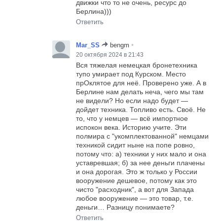
движки что то не очень, ресурс до
Берлина)))
Ответить
•
Mar_SS
bengm
20 октября 2024 в 21:43
Вся тяжелая немецкая бронетехника
тупо умирает под Курском. Место
прОклятое для неё. Проверено уже. А в
Берлине нам делать неча, чего мы там
не видели? Но если надо будет —
дойдет техника. Топливо есть. Своё. Не
то, что у немцев — всё импортное
испокон века. Историю учите. Эти
полмира с "укомплектованной" немцами
техникой сидит ныне на попе ровно,
потому что: а) техники у них мало и она
уставревшая; б) за нее деньги плачены
и она дорогая. Это ж только у России
вооружение дешевое, потому как это
чисто "расходник", а вот для Запада
любое вооружение — это товар, т.е.
деньги… Разницу понимаете?
Ответить