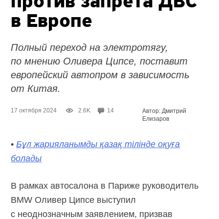
против запрета ДВС
в Европе
Полный переход на электротягу,
по мнению Оливера Ципсе, поставит
европейский автопром в зависимость
от Китая.
17 октября 2024
2.6K
14
Автор: Дмитрий
Елизаров
•
Бұл жарияланымды қазақ тілінде оқуға
болады
В рамках автосалона в Париже руководитель
BMW Оливер Ципсе выступил
с неоднозначным заявлением, призвав