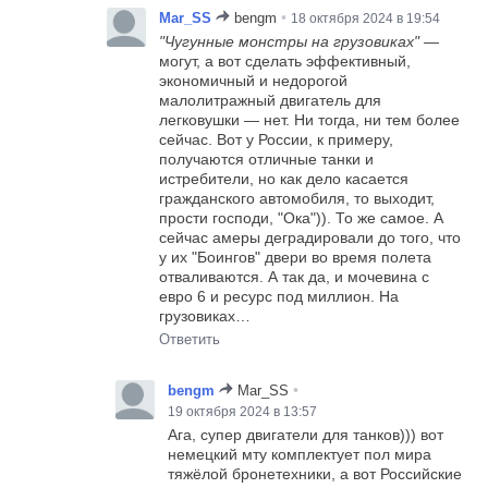
•
Mar_SS
bengm
18 октября 2024 в 19:54
"Чугунные монстры на грузовиках"
—
могут, а вот сделать эффективный,
экономичный и недорогой
малолитражный двигатель для
легковушки — нет. Ни тогда, ни тем более
сейчас. Вот у России, к примеру,
получаются отличные танки и
истребители, но как дело касается
гражданского автомобиля, то выходит,
прости господи, "Ока")). То же самое. А
сейчас амеры деградировали до того, что
у их "Боингов" двери во время полета
отваливаются. А так да, и мочевина с
евро 6 и ресурс под миллион. На
грузовиках…
Ответить
•
bengm
Mar_SS
19 октября 2024 в 13:57
Ага, супер двигатели для танков))) вот
немецкий мту комплектует пол мира
тяжёлой бронетехники, а вот Российские