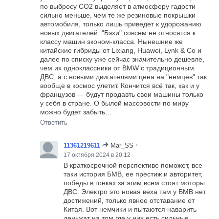
по выбросу СО2 выделяет в атмосферу гадости
сильно меньше, чем те же резиновые покрышки
автомобиля, только лишь приведет к удорожанию
новых двигателей. "Бэхи" совсем не относятся к
классу машин эконом-класса. Нынешние же
китайские гибриды от Lixiang, Huawei, Lynk & Co и
далее по списку уже сейчас значительно дешевле,
чем их одноклассники от BMW с традиционным
ДВС, а с новыми двигателями цена на "немцев" так
вообще в космос улетит. Кончится всё так, как и у
французов — будут продавть свои машины только
у себя в стране. О былой массовости по миру
можно будет забыть…
Ответить
•
11361219611
Mar_SS
17 октября 2024 в 20:12
В краткосрочной перспективе поможет, все-
таки история БМВ, ее престиж и авторитет,
победы в гонках за этим всем стоят моторы
ДВС. Электро это новая веха там у БМВ нет
достижений, только явное отставание от
Китая. Вот немчики и пытаются наварить
деньжат на том где у них есть сильные