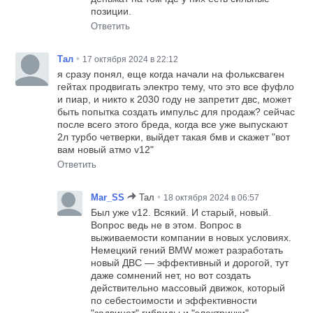
позиции.
Ответить
•
Тал
17 октября 2024 в 22:12
я сразу понял, еще когда начали на фольксваген
гейтах продвигать электро тему, что это все фуфло
и пиар, и никто к 2030 году не запретит двс, может
быть попытка создать импульс для продаж? сейчас
после всего этого бреда, когда все уже выпускают
2л турбо четверки, выйдет такая бмв и скажет "вот
вам новый атмо v12"
Ответить
•
Mar_SS
Тал
18 октября 2024 в 06:57
Был уже v12. Всякий. И старый, новый.
Вопрос ведь не в этом. Вопрос в
выживаемости компании в новых условиях.
Немецкий гений BMW может разработать
новый ДВС — эффективный и дорогой, тут
даже сомнений нет, но вот создать
действительно массовый движок, который
по себестоимости и эффективности
"задвинет" гибриды и "электрички"