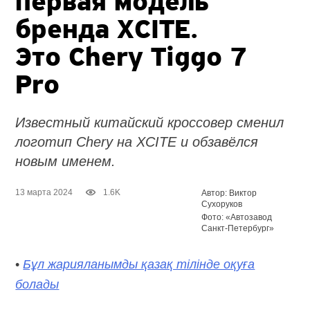
первая модель
бренда XCITE.
Это Chery Tiggo 7
Pro
Известный китайский кроссовер сменил
логотип Chery на XCITE и обзавёлся
новым именем.
13 марта 2024
1.6K
Автор: Виктор
Сухоруков
Фото: «Автозавод
Санкт-Петербург»
•
Бұл жарияланымды қазақ тілінде оқуға
болады