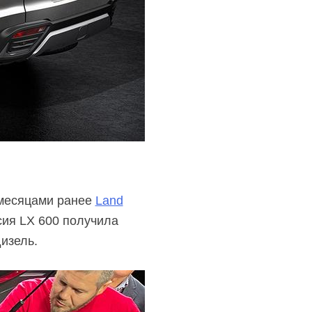
 месяцами ранее
Land
сия LX 600 получила
изель.