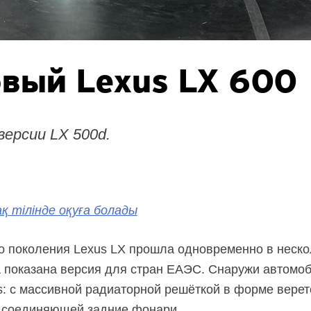
овый Lexus LX 600
версии LX 500d.
қ тілінде оқуға болады
 поколения Lexus LX прошла одновременно в нескол
а показана версия для стран ЕАЭС. Снаружи автомо
: с массивной радиаторной решёткой в форме верет
, соединяющей задние фонари.