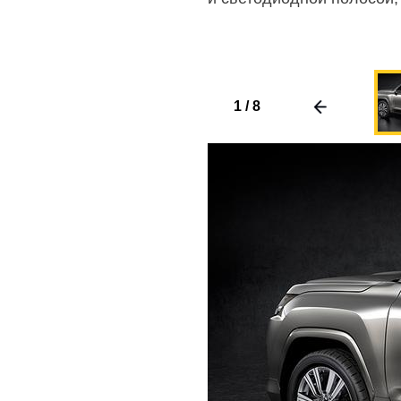
1
/
8