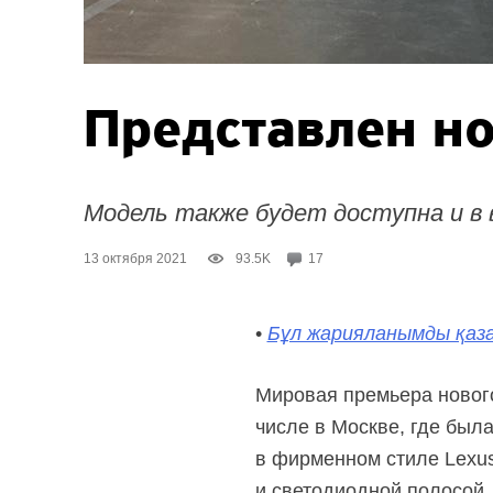
Представлен н
Модель также будет доступна и в 
13 октября 2021
93.5K
17
•
Бұл жарияланымды қаза
Мировая премьера нового
числе в Москве, где был
в фирменном стиле Lexus
и светодиодной полосой