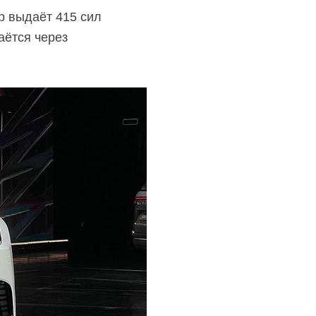
р выдаёт 415 сил
аётся через