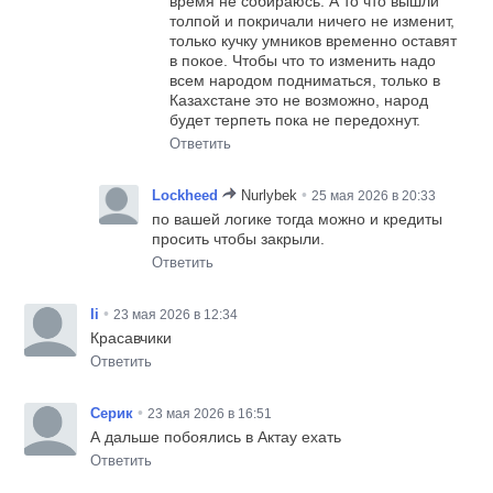
время не собираюсь. А то что вышли
толпой и покричали ничего не изменит,
только кучку умников временно оставят
в покое. Чтобы что то изменить надо
всем народом подниматься, только в
Казахстане это не возможно, народ
будет терпеть пока не передохнут.
Ответить
•
Lockheed
Nurlybek
25 мая 2026 в 20:33
по вашей логике тогда можно и кредиты
просить чтобы закрыли.
Ответить
•
Ii
23 мая 2026 в 12:34
Красавчики
Ответить
•
Серик
23 мая 2026 в 16:51
А дальше побоялись в Актау ехать
Ответить