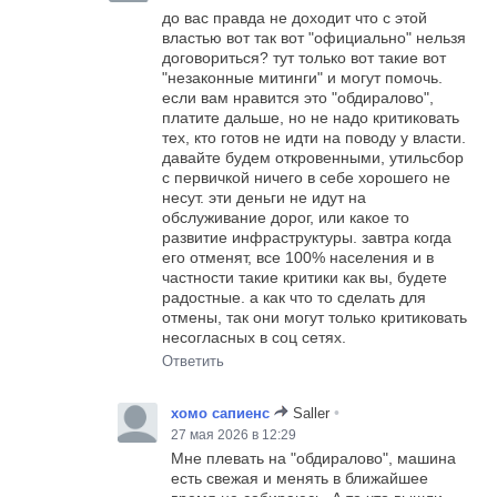
до вас правда не доходит что с этой
властью вот так вот "официально" нельзя
договориться? тут только вот такие вот
"незаконные митинги" и могут помочь.
если вам нравится это "обдиралово",
платите дальше, но не надо критиковать
тех, кто готов не идти на поводу у власти.
давайте будем откровенными, утильсбор
с первичкой ничего в себе хорошего не
несут. эти деньги не идут на
обслуживание дорог, или какое то
развитие инфраструктуры. завтра когда
его отменят, все 100% населения и в
частности такие критики как вы, будете
радостные. а как что то сделать для
отмены, так они могут только критиковать
несогласных в соц сетях.
Ответить
•
хомо сапиенс
Saller
27 мая 2026 в 12:29
Мне плевать на "обдиралово", машина
есть свежая и менять в ближайшее