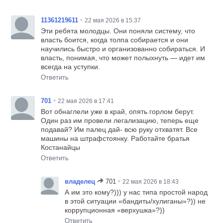
•
11361219611
22 мая 2026 в 15:37
Эти ребята молодцы. Они поняли систему, что
власть боится, когда толпа собирается и они
научились быстро и организованно собираться. И
власть, понимая, что может полыхнуть — идет им
всегда на уступки.
Ответить
•
701
22 мая 2026 в 17:41
Вот обнаглели уже в край, опять горлом берут.
Один раз им провели легализацию, теперь еще
подавай? Им палец дай- всю руку отхватят. Все
машины на штрафстоянку. Работайте братья
Костанайцы
Ответить
•
владелец
701
22 мая 2026 в 18:43
А им это кому?))) у нас типа простой народ
в этой ситуации «бандиты/хулиганы»?)) не
коррупционная «верхушка»?))
Ответить