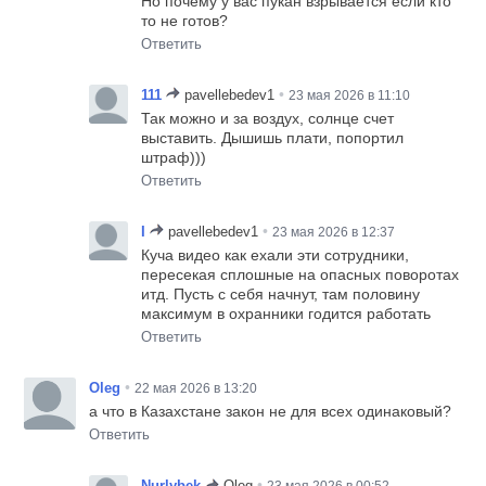
Но почему у вас пукан взрывается если кто
то не готов?
Ответить
•
111
pavellebedev1
23 мая 2026 в 11:10
Так можно и за воздух, солнце счет
выставить. Дышишь плати, попортил
штраф)))
Ответить
•
I
pavellebedev1
23 мая 2026 в 12:37
Куча видео как ехали эти сотрудники,
пересекая сплошные на опасных поворотах
итд. Пусть с себя начнут, там половину
максимум в охранники годится работать
Ответить
•
Oleg
22 мая 2026 в 13:20
а что в Казахстане закон не для всех одинаковый?
Ответить
•
Nurlybek
Oleg