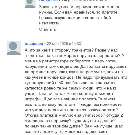
23 мая 2026 в 00:52
Законы о утиле и первичке лично мне не
нужны. Если вам нравиться, то платите.
Гражданскую позицию волен любой
изъявлять
Ответить
•
владелец
22 мая 2026 в 14:33
А что за хейт в сторону транзитов? Разве у нас
"водятлы" на каз номерах нарушать перестали? У
меня на регистраторе соберется с пару сотен
нарушений таких водятлов. Да транзиты нарушают,
да армяне нарушают, как и на рос учете, как и на
каз учете в конце концов. Не надо придумывать что
тут нарушений в 50 раз больше, на транзитах
катаются ровно те же самый люди, что и на кз
учете. Там точно так же по сергеку приходят
штрафы. Щас все начинают плакать "а зачем
везли, а почему не платят", люди, вы понимаете
что утиль и первичка просто за воздух оплата?
Откуда платеж в миллион за утильсбор? откуда 2
миллиона за первичку? куда идут эти деньги?
почему такие тарифы дикие? Вам же лучше, щас
все это легализуют, машины подешевеют.