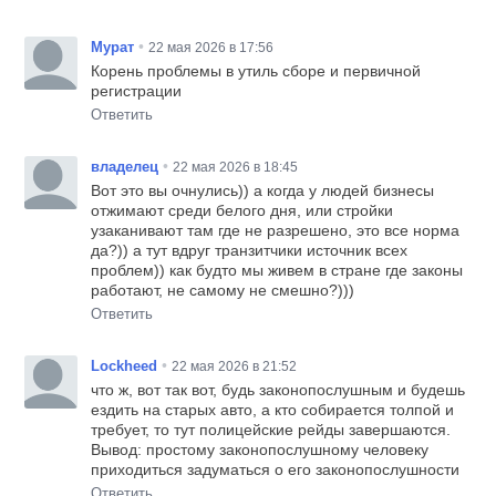
•
Мурат
22 мая 2026 в 17:56
Корень проблемы в утиль сборе и первичной
регистрации
Ответить
•
владелец
22 мая 2026 в 18:45
Вот это вы очнулись)) а когда у людей бизнесы
отжимают среди белого дня, или стройки
узаканивают там где не разрешено, это все норма
да?)) а тут вдруг транзитчики источник всех
проблем)) как будто мы живем в стране где законы
работают, не самому не смешно?)))
Ответить
•
Lockheed
22 мая 2026 в 21:52
что ж, вот так вот, будь законопослушным и будешь
ездить на старых авто, а кто собирается толпой и
требует, то тут полицейские рейды завершаются.
Вывод: простому законопослушному человеку
приходиться задуматься о его законопослушности
Ответить