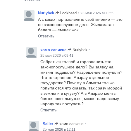
•
Nurlybek
Lockheed
23 мая 2026 в 00:55
А с каких пор изъявлять своё мнение — это
не законопослушное дело. Жыламаган
балага — емщек жок
Ответить
•
хомо сапиенс
Nurlybek
25 мая 2026 в 09:41
Собраться толпой и горлопанить это
законопослушное дело? Вы заявку на
митинг подавали? Разрешение получили?
Что то странное, Атырау отдельное
государство? Почему в Алматы только
попытаются что сказать, так сразу мордой
в землю и в кутузку? А в Атыраю менты
боятся шевельнуться, может надо всему
народу так поступать?
Ответить
•
Saller
хомо сапиенс
25 мая 2026 в 12:11