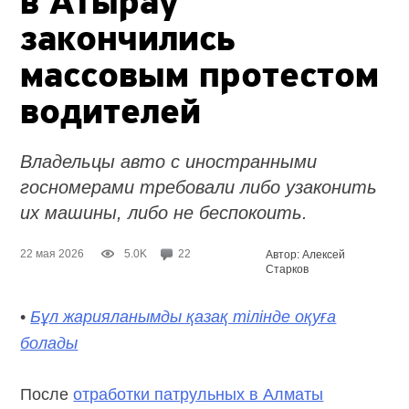
в Атырау
закончились
массовым протестом
водителей
Владельцы авто с иностранными
госномерами требовали либо узаконить
их машины, либо не беспокоить.
22 мая 2026
5.0K
22
Автор: Алексей
Старков
•
Бұл жарияланымды қазақ тілінде оқуға
болады
После
отработки патрульных в Алматы