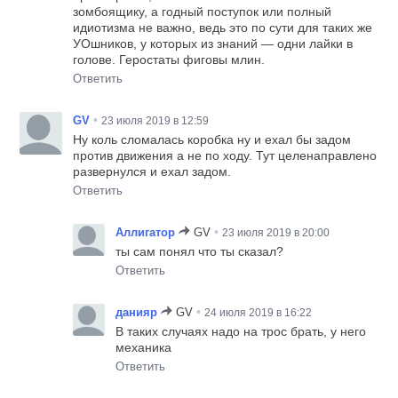
зомбоящику, а годный поступок или полный
идиотизма не важно, ведь это по сути для таких же
УОшников, у которых из знаний — одни лайки в
голове. Геростаты фиговы млин.
Ответить
•
GV
23 июля 2019 в 12:59
Ну коль сломалась коробка ну и ехал бы задом
против движения а не по ходу. Тут целенаправлено
развернулся и ехал задом.
Ответить
•
Аллигатор
GV
23 июля 2019 в 20:00
ты сам понял что ты сказал?
Ответить
•
данияр
GV
24 июля 2019 в 16:22
В таких случаях надо на трос брать, у него
механика
Ответить