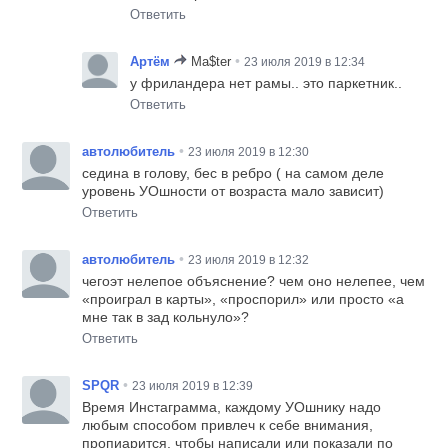
Ответить
•
Артём
Ma$ter
23 июля 2019 в 12:34
у фриландера нет рамы.. это паркетник..
Ответить
•
автолюбитель
23 июля 2019 в 12:30
седина в голову, бес в ребро ( на самом деле
уровень УОшности от возраста мало зависит)
Ответить
•
автолюбитель
23 июля 2019 в 12:32
чегоэт нелепое объяснение? чем оно нелепее, чем
«проиграл в карты», «проспорил» или просто «а
мне так в зад кольнуло»?
Ответить
•
SPQR
23 июля 2019 в 12:39
Время Инстаграмма, каждому УОшнику надо
любым способом привлеч к себе внимания,
пропиарится, чтобы написали или показали по