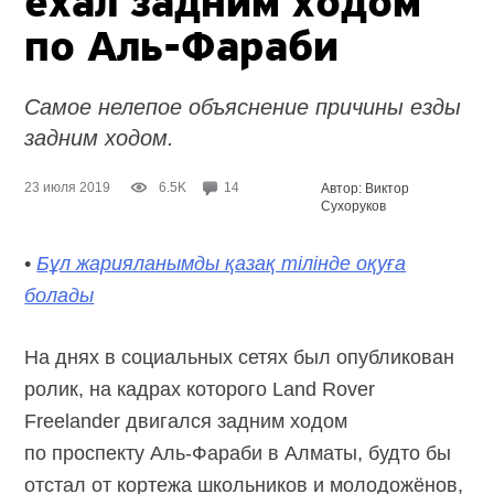
ехал задним ходом
по Аль-Фараби
Самое нелепое объяснение причины езды
задним ходом.
23 июля 2019
6.5K
14
Автор: Виктор
Сухоруков
•
Бұл жарияланымды қазақ тілінде оқуға
болады
На днях в социальных сетях был опубликован
ролик, на кадрах которого Land Rover
Freelander двигался задним ходом
по проспекту Аль-Фараби в Алматы, будто бы
отстал от кортежа школьников и молодожёнов,