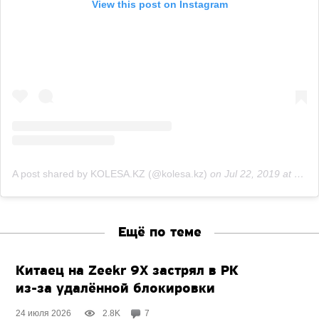
View this post on Instagram
A post shared by KOLESA.KZ (@kolesa.kz)
on
Jul 22, 2019 at 9:54pm PDT
Ещё по теме
Китаец на Zeekr 9X застрял в РК
из-за удалённой
блокировки
24 июля 2026
2.8K
7