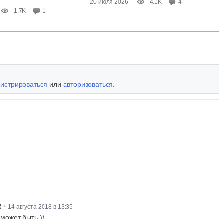
20 июля 2026
4.1K
4
1.7K
1
гистрироваться
или
авторизоваться
.
•
R
14 августа 2018 в 13:35
 может быть ))