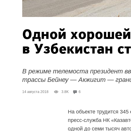
Одной хорошей
в Узбекистан с
В режиме телемоста президент вв
трассы Бейнеу — Акжигит — грани
14 августа 2018
3.8K
6
На объекте трудится 345
пресс-служба НК «Казавт
одной до семи тысяч авт