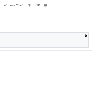
20 июля 2026
5.3K
3
✖