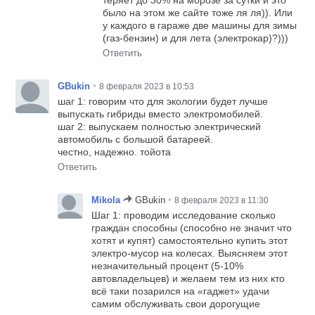
теряет до 30% на морозе за сутки и это
было на этом же сайте тоже ля ля)). Или
у каждого в гараже две машины для зимы
(газ-бензин) и для лета (электрокар)?)))
Ответить
•
GBukin
8 февраля 2023 в 10:53
шаг 1: говорим что для экологии будет лучше
выпускать гибриды вместо электромобилей.
шаг 2: выпускаем полностью электрический
автомобиль с большой батареей.
честно, надежно. тойота
Ответить
•
Mikola
GBukin
8 февраля 2023 в 11:30
Шаг 1: проводим исследование сколько
граждан способны (способно не значит что
хотят и купят) самостоятельно купить этот
электро-мусор на колесах. Выясняем этот
незначительный процент (5-10%
автовладельцев) и желаем тем из них кто
всё таки позарился на «гаджет» удачи
самим обслуживать свои дорогущие