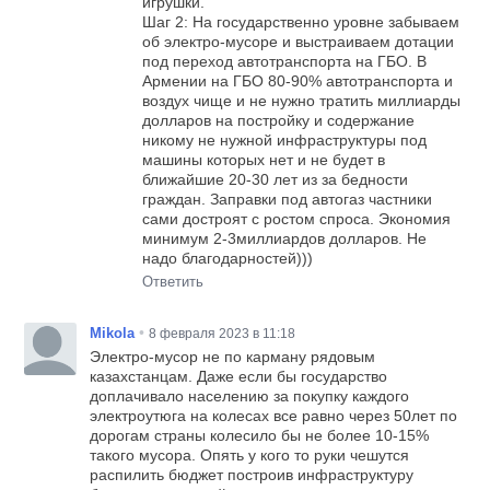
игрушки.
Шаг 2: На государственно уровне забываем
об электро-мусоре и выстраиваем дотации
под переход автотранспорта на ГБО. В
Армении на ГБО 80-90% автотранспорта и
воздух чище и не нужно тратить миллиарды
долларов на постройку и содержание
никому не нужной инфраструктуры под
машины которых нет и не будет в
ближайшие 20-30 лет из за бедности
граждан. Заправки под автогаз частники
сами достроят с ростом спроса. Экономия
минимум 2-3миллиардов долларов. Не
надо благодарностей)))
Ответить
•
Mikola
8 февраля 2023 в 11:18
Электро-мусор не по карману рядовым
казахстанцам. Даже если бы государство
доплачивало населению за покупку каждого
электроутюга на колесах все равно через 50лет по
дорогам страны колесило бы не более 10-15%
такого мусора. Опять у кого то руки чешутся
распилить бюджет построив инфраструктуру