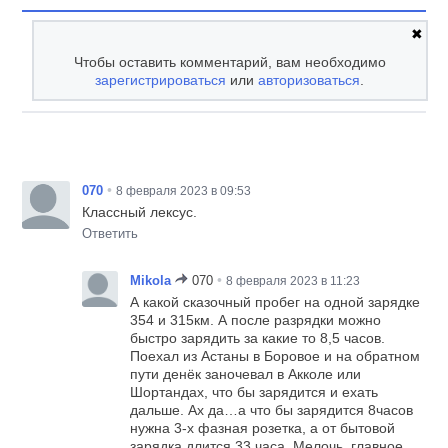
✖
Чтобы оставить комментарий, вам необходимо
зарегистрироваться
или
авторизоваться
.
•
070
8 февраля 2023 в 09:53
Классный лексус.
Ответить
•
Mikola
070
8 февраля 2023 в 11:23
А какой сказочный пробег на одной зарядке
354 и 315км. А после разрядки можно
быстро зарядить за какие то 8,5 часов.
Поехал из Астаны в Боровое и на обратном
пути денёк заночевал в Акколе или
Шортандах, что бы зарядится и ехать
дальше. Ах да…а что бы зарядится 8часов
нужна 3-х фазная розетка, а от бытовой
зарядка длится 33 часа. Мелочь, главное