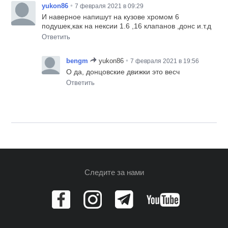
•
yukon86
7 февраля 2021 в 09:29
И наверное напишут на кузове хромом 6
подушек,как на нексии 1.6 ,16 клапанов ,донс и.т.д
Ответить
•
bengm
yukon86
7 февраля 2021 в 19:56
О да, донцовские движки это весч
Ответить
Следите за нами