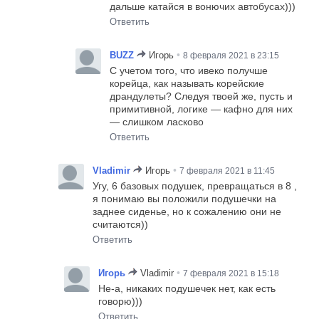
дальше катайся в вонючих автобусах)))
Ответить
•
BUZZ
Игорь
8 февраля 2021 в 23:15
С учетом того, что ивеко получше
корейца, как называть корейские
драндулеты? Следуя твоей же, пусть и
примитивной, логике — кафно для них
— слишком ласково
Ответить
•
Vladimir
Игорь
7 февраля 2021 в 11:45
Угу, 6 базовых подушек, превращаться в 8 ,
я понимаю вы положили подушечки на
заднее сиденье, но к сожалению они не
считаются))
Ответить
•
Игорь
Vladimir
7 февраля 2021 в 15:18
Не-а, никаких подушечек нет, как есть
говорю)))
Ответить