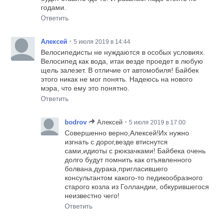
годами.
Ответить
•
Алексей
5 июля 2019 в 14:44
Велосипедисты не нуждаются в особых условиях.
Велосипед как вода, итак везде проедет в любую
щель залезет. В отличие от автомобиля! Байбек
этого никак не мог понять. Надеюсь на нового
мэра, что ему это понятно.
Ответить
•
bodrov
Алексей
5 июля 2019 в 17:00
Совершенно верно,Алексей!Их нужно
изгнать с дорог,везде втиснутся
сами,идиоты с рюкзачками! Байбека очень
долго будут помнить как отъявленного
болвана,дурака,пригласившего
консультантом какого-то педикообразного
старого козла из Голландии, обкурившегося
неизвестно чего!
Ответить