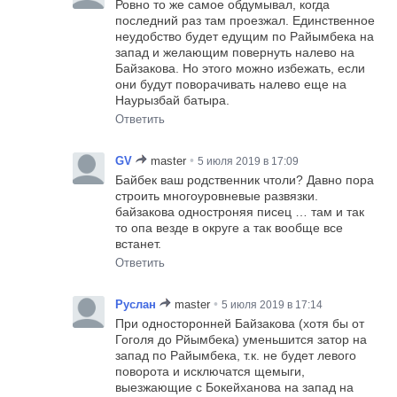
Ровно то же самое обдумывал, когда
последний раз там проезжал. Единственное
неудобство будет едущим по Райымбека на
запад и желающим повернуть налево на
Байзакова. Но этого можно избежать, если
они будут поворачивать налево еще на
Наурызбай батыра.
Ответить
•
GV
master
5 июля 2019 в 17:09
Байбек ваш родственник чтоли? Давно пора
строить многоуровневые развязки.
байзакова одностроняя писец … там и так
то опа везде в округе а так вообще все
встанет.
Ответить
•
Руслан
master
5 июля 2019 в 17:14
При односторонней Байзакова (хотя бы от
Гоголя до Рйымбека) уменьшится затор на
запад по Райымбека, т.к. не будет левого
поворота и исключатся щемыги,
выезжающие с Бокейханова на запад на