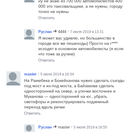
ну не знаю из 700 000 автомобилистов 400
000 это таксовальщики, а не нужны, городу
точно не нужны
Ответить
•
Руслан
4444
7 июля 2019 в 13:31
Я может вас удивлю, но большинство в
городе все же пешеходы) Просто на г****
исходят в основном автомобилисты (я если
что тоже за рулем)
Ответить
•
master
5 июля 2019 в 16:34
На Раимбека и Бокейханова нужно сделать съезды
под мост и из-под моста, а Байзакова сделать
односторонней на север, а улочки восточнее и
Муканова — односторонней на юг., убрать
светофоры и реконструировать подземный
переход вдоль речки.
Ответить
•
Руслан
master
5 июля 2019 в 16:55