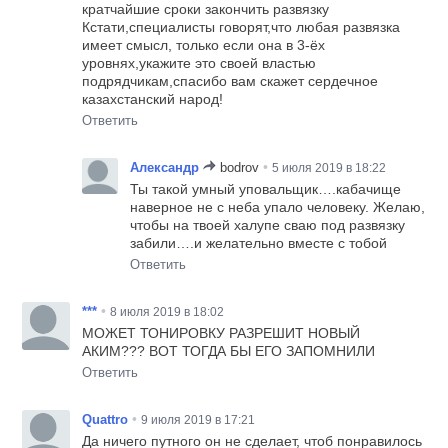
кратчайшие сроки закончить развязку
Кстати,специалисты говорят,что любая развязка
имеет смысл, только если она в 3-ёх
уровнях,укажите это своей властью
подрядчикам,спасибо вам скажет сердечное
казахстанский народ!
Ответить
•
Александр
bodrov
5 июля 2019 в 18:22
Ты такой умный уповальщик….кабачище
наверное не с неба упало человеку. Желаю,
чтобы на твоей халупе сваю под развязку
забили….и желательно вместе с тобой
Ответить
•
***
8 июля 2019 в 18:02
МОЖЕТ ТОНИРОВКУ РАЗРЕШИТ НОВЫЙ
АКИМ??? ВОТ ТОГДА БЫ ЕГО ЗАПОМНИЛИ
Ответить
•
Quattro
9 июля 2019 в 17:21
Да ничего путного он не сделает, чтоб понравилось