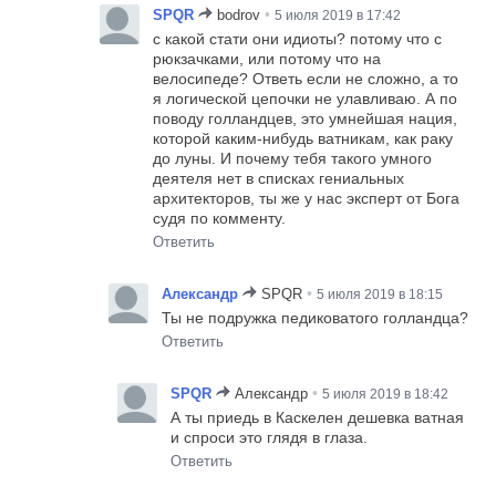
•
SPQR
bodrov
5 июля 2019 в 17:42
с какой стати они идиоты? потому что с
рюкзачками, или потому что на
велосипеде? Ответь если не сложно, а то
я логической цепочки не улавливаю. А по
поводу голландцев, это умнейшая нация,
которой каким-нибудь ватникам, как раку
до луны. И почему тебя такого умного
деятеля нет в списках гениальных
архитекторов, ты же у нас эксперт от Бога
судя по комменту.
Ответить
•
Александр
SPQR
5 июля 2019 в 18:15
Ты не подружка педиковатого голландца?
Ответить
•
SPQR
Александр
5 июля 2019 в 18:42
А ты приедь в Каскелен дешевка ватная
и спроси это глядя в глаза.
Ответить