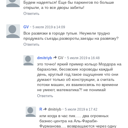
Будем надеяться! Еще бы паркингов по больше
открыли, а то все дворы забиты!
Ответить
•
GV
5 июля 2019 в 14:09
Все развязки в городе тупые. Неужели трудно
продумать съезды,развороты,заезды на развязку?
Ответить
•
dmitriyb
GV
5 июля 2019 в 16:48
это точно! яркий пример кольцо Мордора на
барахолке, бесовские хороводы каждый
день, круглый год,такое ощущение что они
думают только об конструкции, а считать
потоки машин, их взаимосвязь по времени
не умеют, математика?! не понимай
Ответить
•
R
dmitriyb
5 июля 2019 в 17:42
или когда в час пик….. два огромных
базнес-центра на Аль-Фараби-
Фурманова…. возвращаются через одну