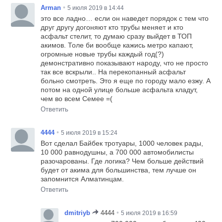
•
Arman
5 июля 2019 в 14:44
это все ладно… если он наведет порядок с тем что
друг другу догоняют кто трубы меняет и кто
асфальт стелит, то думаю сразу выйдет в ТОП
акимов. Толе би вообще кажись метро капают,
огромные новые трубы каждый год(?)
демонстративно показывают народу, что не просто
так все вскрыли.. На перекопанный асфальт
больно смотреть. Это я еще по городу мало езжу. А
потом на одной улице больше асфальта кладут,
чем во всем Семее =(
Ответить
•
4444
5 июля 2019 в 15:24
Вот сделал Байбек тротуары, 1000 человек рады,
10 000 равнодушны, а 700 000 автомобилисты
разочарованы. Где логика? Чем больше действий
будет от акима для большинства, тем лучше он
запомнится Алматинцам.
Ответить
•
dmitriyb
4444
5 июля 2019 в 16:59