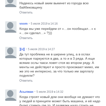
Надеюсь новый аким выкинет из города всю
байбековщину.
Ответить
•
voom
5 июля 2019 в 14:16
Когда мы уже перейдем от «…он пообещал…» к
«…он сделал…» ?)))
Ответить
•
][v][
5 июля 2019 в 14:27
Да тут проблема не в ширине улиц, а в ослах
которые паркуются в два, а то и в 3 ряда. А еще
всякие ослы такси ловят стоя во втором ряду. А
менты не действуют и просто проезжают мимо, им
же это не интересно, за что только им зарплату
подняли?
Ответить
•
Асылжан
5 июля 2019 в 14:32
Когда строят новый дом они вообще не думают что
у людей в принципе может быть машина, и её надо
будит ставить где то. И развязки надо стоить не