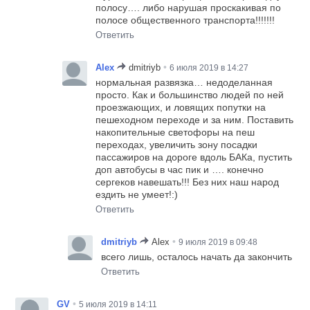
полосу…. либо нарушая проскакивая по
полосе общественного транспорта!!!!!!!
Ответить
•
Alex
dmitriyb
6 июля 2019 в 14:27
нормальная развязка… недоделанная
просто. Как и большинство людей по ней
проезжающих, и ловящих попутки на
пешеходном переходе и за ним. Поставить
накопительные светофоры на пеш
переходах, увеличить зону посадки
пассажиров на дороге вдоль БАКа, пустить
доп автобусы в час пик и …. конечно
сергеков навешать!!! Без них наш народ
ездить не умеет!:)
Ответить
•
dmitriyb
Alex
9 июля 2019 в 09:48
всего лишь, осталось начать да закончить
Ответить
•
GV
5 июля 2019 в 14:11