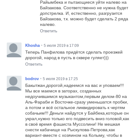
Райымбека и пытающиеся уйти налево на
Байзакова. Соответственно не нужна будет
допстрелка. И, естественно, разгрузится
Байзакова, т.к. можно будет сделать 2 ряда
налево.
Ответить
•
Khosha
5 июля 2019 в 17:09
Теперь Панфилова придётся сделать проезжей
дорогой, народ в пусть в сквере гуляет)))
Ответить
•
bodrov
5 июля 2019 в 17:25
Бакытжан,дорогой,надеемся на вас и уповаем!!!
Мы все маемся в заторах, созданных
недоучившимся музыкантом,первым делом-80 на
Аль-Фараби и Восточке-сразу уменьшатся пробки,
а потом и всё остальное ликвидировать к чертям
собачьим!!! Деньги найдутся у Байбека,которые он
украл,нужно только его подвесить вниз головой,как
в своё время фашиста Муссолини! Не мешкая
снести кабачище на Рыскулова-Петрова,как
вариант-вместе с хозяином на Колыму, чтобы в