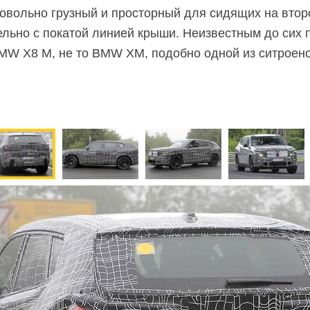
 довольно грузный и просторный для сидящих на вто
тельно с покатой линией крыши. Неизвестным до сих 
MW Х8 М, не то BMW XM, подобно одной из ситроен