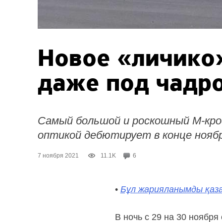
Новое «личико
даже под чадр
Самый большой и роскошный М-крос
оптикой дебютирует в конце ноябр
7 ноября 2021
11.1K
6
•
Бұл жарияланымды қаза
В ночь с 29 на 30 ноябр