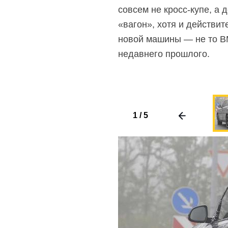
совсем не кросс-купе, а
«вагон», хотя и действи
новой машины — не то B
недавнего прошлого.
1
/
5