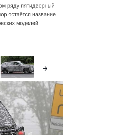
ром ряду пятидверный
пор остаётся название
овских моделей