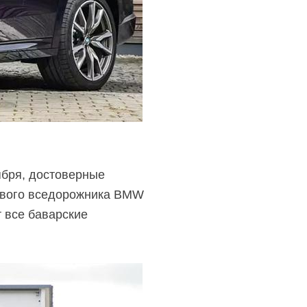
бря, достоверные
нового вседорожника BMW
т все баварские