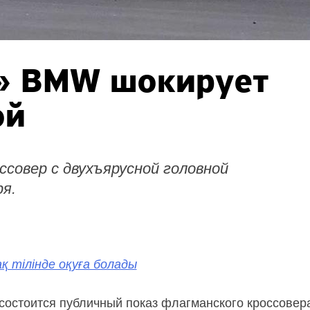
» BMW шокирует
ой
совер с двухъярусной головной
я.
қ тілінде оқуға болады
я состоится публичный показ флагманского кроссове