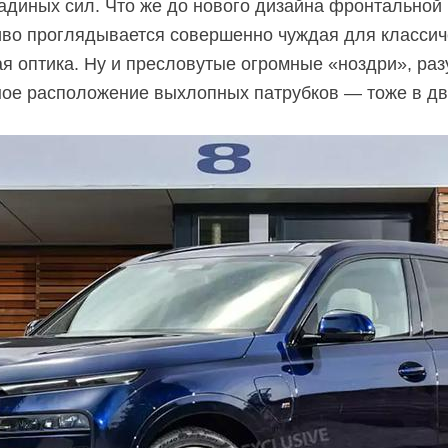
диных сил. Что же до нового дизайна фронтальной ч
во проглядывается совершенно чуждая для классич
 оптика. Ну и пресловутые огромные «ноздри», разу
ое расположение выхлопных патрубков — тоже в дв