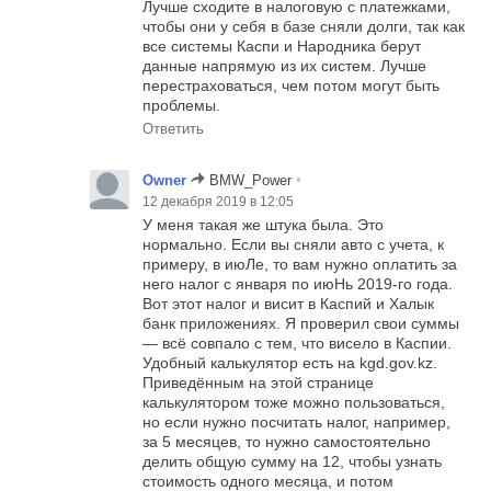
Лучше сходите в налоговую с платежками,
чтобы они у себя в базе сняли долги, так как
все системы Каспи и Народника берут
данные напрямую из их систем. Лучше
перестраховаться, чем потом могут быть
проблемы.
Ответить
•
Owner
BMW_Power
12 декабря 2019 в 12:05
У меня такая же штука была. Это
нормально. Если вы сняли авто с учета, к
примеру, в июЛе, то вам нужно оплатить за
него налог с января по июНь 2019-го года.
Вот этот налог и висит в Каспий и Халык
банк приложениях. Я проверил свои суммы
— всё совпало с тем, что висело в Каспии.
Удобный калькулятор есть на kgd.gov.kz.
Приведённым на этой странице
калькулятором тоже можно пользоваться,
но если нужно посчитать налог, например,
за 5 месяцев, то нужно самостоятельно
делить общую сумму на 12, чтобы узнать
стоимость одного месяца, и потом