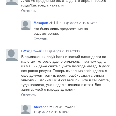
А как же продление оплаты до 1го апреля 2020го
года?Как всегда наявали
Ответить
•
Макаров
111
11 декабря 2019 в 14:55
это было лишь предложение на
рассмотрение.
Ответить
•
BMW_Power
11 декабря 2019 в 23:19
В приложении halyk bank и каспий висят долги по
налогам, которые давно оплачены, при чем одна
из машин даже снята с учета полгода назад. А долг
все равно рисуют. Теперь выполнив свой «долг» я
еще должен тратить время разбираться с этими
упырями. Звонил 1414 сказали пишите в call centre,
туда написал, уже неделю тишина в ответ. Все
заняты, «всё о народе думают»
Ответить
•
Alexandr
BMW_Power
12 декабря 2019 в 10:46