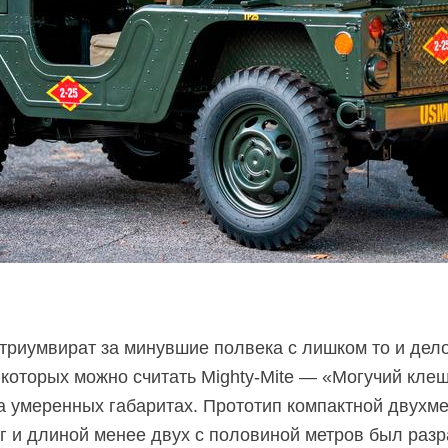
триумвират за минувшие полвека с лишком то и дел
 которых можно считать Mighty-Mite — «Могучий клещ
ма умеренных габаритах. Прототип компактной двух
г и длиной менее двух с половиной метров был разр