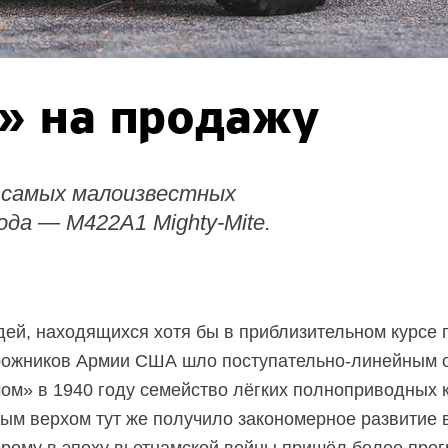
» на продажу
з самых малоизвестных
да — M422A1 Mighty-Mite.
ей, находящихся хотя бы в приблизительном курсе 
рожников Армии США шло поступательно-линейным о
ом» в 1940 году семейство лёгких полноприводных 
ым верхом тут же получило закономерное развитие 