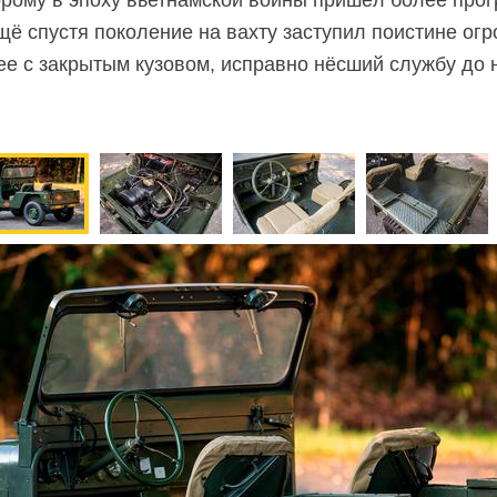
орому в эпоху вьетнамской войны пришёл более про
ещё спустя поколение на вахту заступил поистине ог
 с закрытым кузовом, исправно нёсший службу до 