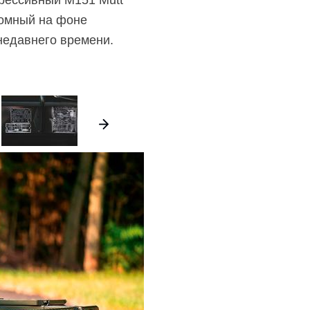
грессивный M151 Mutt
ромный на фоне
недавнего времени.