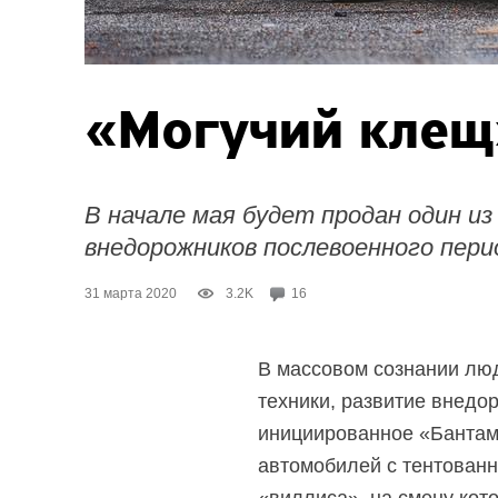
«Могучий клещ
В начале мая будет продан один и
внедорожников послевоенного перио
31 марта 2020
3.2K
16
В массовом сознании люд
техники, развитие внедо
инициированное «Бантам
автомобилей с тентованн