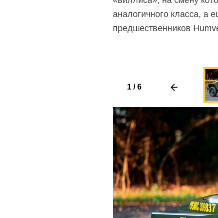
«виллиса», на смену кот
аналогичного класса, а 
предшественников Humvee
1
/
6