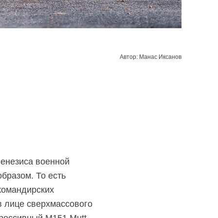
Автор: Манас Иксанов
генезиса военной
бразом. То есть
командирских
в лице сверхмассового