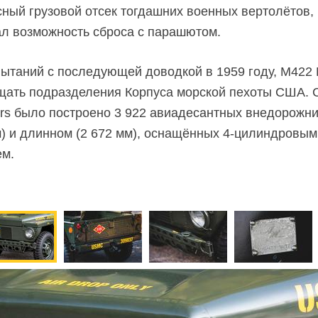
есный грузовой отсек тогдашних военных вертолётов
ал возможность сброса с парашютом.
ытаний с последующей доводкой в 1959 году, M422 
щать подразделения Корпуса морской пехоты США. 
rs было построено 3 922 авиадесантных внедорожник
м) и длинном (2 672 мм), оснащённых 4-цилиндровы
м.