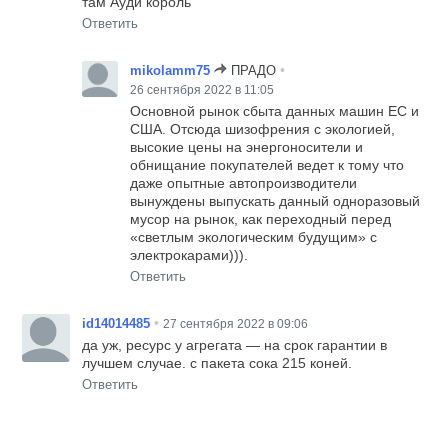
там Ауди король
Ответить
•
mikolamm75
ПРАДО
26 сентября 2022 в 11:05
Основной рынок сбыта данных машин ЕС и
США. Отсюда шизофрения с экологией,
высокие цены на энергоносители и
обнищание покупателей ведет к тому что
даже опытные автопроизводители
вынуждены выпускать данный одноразовый
мусор на рынок, как переходный перед
«светлым экологическим будущим» с
электрокарами))).
Ответить
•
id14014485
27 сентября 2022 в 09:06
да уж, ресурс у агрегата — на срок гарантии в
лучшем случае. с пакета сока 215 коней.
Ответить