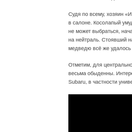
Судя по всему, хозяин «
в салоне. Косолапый умуд
не может выбраться, нач
на нейтраль. Стоявший н
медведю всё же удалось
Отметим, для центрально
весьма обыденны. Интере
Subaru, в частности унив