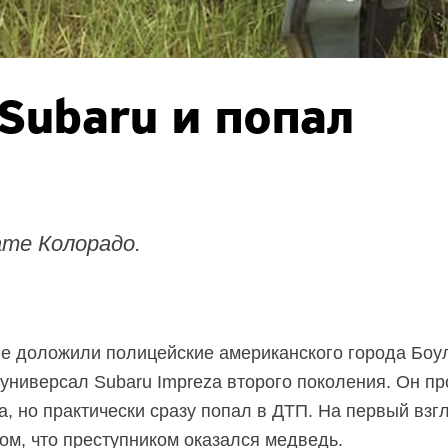
Subaru и попал
ате Колорадо.
е доложили полицейские американского города Боул
универсал Subaru Impreza второго поколения. Он п
та, но практически сразу попал в ДТП. На первый вз
том, что преступником оказался медведь.