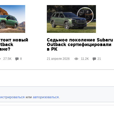
стоит новый
Седьмое поколение Subaru
tback
Outback сертифицировали
ане?
в РК
27.5K
8
21 апреля 2026
11.2K
21
гистрироваться
или
авторизоваться
.