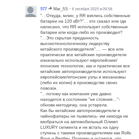
•
577
Mar_SS
6 октября 2025 в 09:58
"…Откуда, млин, у RR взялись собственные
батареи на 120 кВт?"… кто сказал или где
написано, что RR использует собственные
батареи или когда-либо их производил?
"…Это скрытая преданность
высокотехнологичному лидерству
китайского производителя"…. — все или
практически все китайские производители
изначально используют европейские/
японские технологии, как и практически все
китайские автопроизводители используют
европейские/японские узлы и механизмы
(либо их копии) в производстве своих
повозок.
"…потому как компания уже давно
находится в состоянии "не стояния…"-
обнови методичку, она устарела.
Как бы китайские автопроизводители и
чайнофаперы не пыжились- им никогда не
взобраться на автомобильный Олимп
LUXURY сегмента и не встать на одну
ступень с такими производителями как Rolls
Roys и Bentley. Поэтому и остается, что