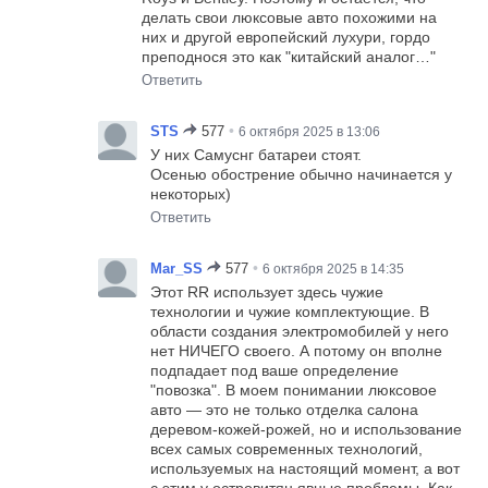
делать свои люксовые авто похожими на
них и другой европейский лухури, гордо
преподнося это как "китайский аналог…"
Ответить
•
STS
577
6 октября 2025 в 13:06
У них Самуснг батареи стоят.
Осенью обострение обычно начинается у
некоторых)
Ответить
•
Mar_SS
577
6 октября 2025 в 14:35
Этот RR использует здесь чужие
технологии и чужие комплектующие. В
области создания электромобилей у него
нет НИЧЕГО своего. А потому он вполне
подпадает под ваше определение
"повозка". В моем понимании люксовое
авто — это не только отделка салона
деревом-кожей-рожей, но и использование
всех самых современных технологий,
используемых на настоящий момент, а вот
с этим у островитян явные проблемы. Как