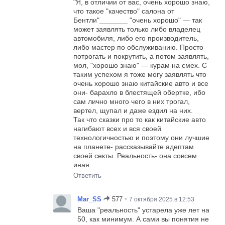
"Я, в отличии от вас, очень хорошо знаю,
что такое "качество" салона от
Бентли"_______ "очень хорошо" — так
может заявлять только либо владелец
автомобиля, либо его производитель,
либо мастер по обслуживанию. Просто
потрогать и покрутить, а потом заявлять,
мол, "хорошо знаю" — курам на смех. С
таким успехом я тоже могу заявлять что
очень хорошо знаю китайские авто и все
они- барахло в блестящей обертке, ибо
сам лично много чего в них трогал,
вертел, щупал и даже ездил на них.
Так что сказки про то как китайские авто
нагибают всех и вся своей
технологичностью и поэтому они лучшие
на планете- рассказывайте адептам
своей секты. Реальность- она совсем
иная.
Ответить
•
Mar_SS
577
7 октября 2025 в 12:53
Ваша "реальность" устарела уже лет на
50, как минимум. А сами вы понятия не