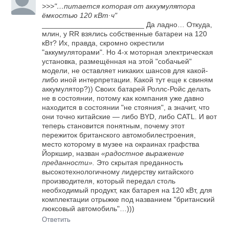
>>>"…питается которая от аккумулятора
ёмкостью 120 кВт·ч"
_________________________ Да ладно… Откуда,
млин, у RR взялись собственные батареи на 120
кВт? Их, правда, скромно окрестили
"аккумуляторами". Но 4-х моторная электрическая
установка, размещённая на этой "собачьей"
модели, не оставляет никаких шансов для какой-
либо иной интерпретации. Какой тут еще к свиням
аккумулятор?)) Своих батарей Роллс-Ройс делать
не в состоянии, потому как компания уже давно
находится в состоянии "не стояния", а значит, что
они точно китайские — либо BYD, либо CATL. И вот
теперь становится понятным, почему этот
пережиток британского автомобилестроения,
место которому в музее на окраинах графства
Йоркшир, назван
«радостное выражение
преданности».
Это скрытая преданность
высокотехнологичному лидерству китайского
производителя, который передал столь
необходимый продукт, как батарея на 120 кВт, для
комплектации отрыжке под названием "британский
люксовый автомобиль"…)))
Ответить