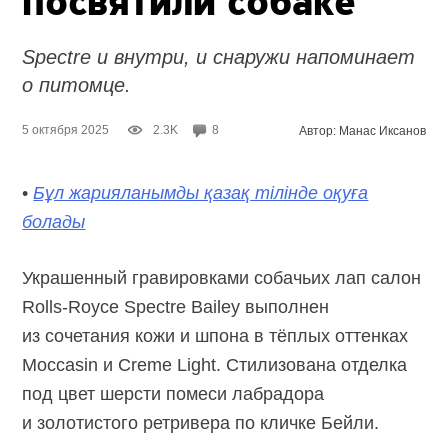
посвятили собаке
Spectre и внутри, и снаружи напоминает
о питомце.
5 октября 2025
2.3K
8
Автор: Манас Иксанов
•
Бұл жарияланымды қазақ тілінде оқуға
болады
Украшенный гравировками собачьих лап салон
Rolls-Royce
Spectre Bailey выполнен
из сочетания кожи и шпона в тёплых оттенках
Moccasin и Creme Light. Стилизована отделка
под цвет шерсти помеси лабрадора
и золотистого ретривера по кличке Бейли.