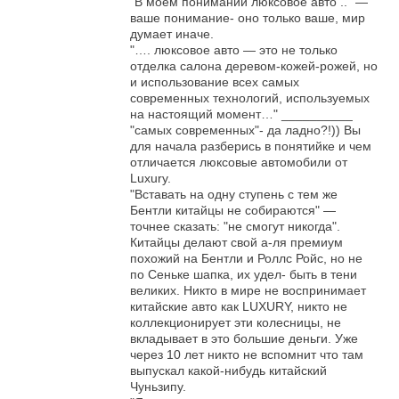
"В моем понимании люксовое авто .." —
ваше понимание- оно только ваше, мир
думает иначе.
"…. люксовое авто — это не только
отделка салона деревом-кожей-рожей, но
и использование всех самых
современных технологий, используемых
на настоящий момент…" __________
"самых современных"- да ладно?!)) Вы
для начала разберись в понятийке и чем
отличается люксовые автомобили от
Luxury.
"Вставать на одну ступень с тем же
Бентли китайцы не собираются" —
точнее сказать: "не смогут никогда".
Китайцы делают свой а-ля премиум
похожий на Бентли и Роллс Ройс, но не
по Сеньке шапка, их удел- быть в тени
великих. Никто в мире не воспринимает
китайские авто как LUXURY, никто не
коллекционирует эти колесницы, не
вкладывает в это большие деньги. Уже
через 10 лет никто не вспомнит что там
выпускал какой-нибудь китайский
Чуньзипу.