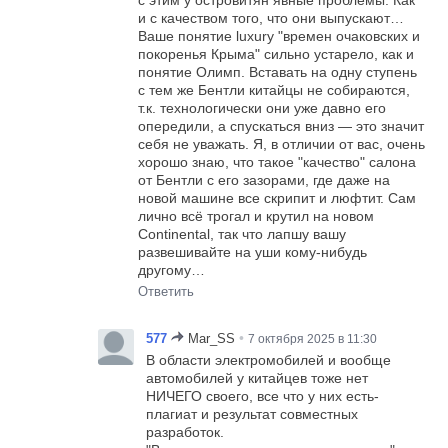
и с качеством того, что они выпускают…
Ваше понятие luxury "времен очаковских и
покоренья Крыма" сильно устарело, как и
понятие Олимп. Вставать на одну ступень
с тем же Бентли китайцы не собираются,
т.к. технологически они уже давно его
опередили, а спускаться вниз — это значит
себя не уважать. Я, в отличии от вас, очень
хорошо знаю, что такое "качество" салона
от Бентли с его зазорами, где даже на
новой машине все скрипит и люфтит. Сам
лично всё трогал и крутил на новом
Continental, так что лапшу вашу
развешивайте на уши кому-нибудь
другому…
Ответить
•
577
Mar_SS
7 октября 2025 в 11:30
В области электромобилей и вообще
автомобилей у китайцев тоже нет
НИЧЕГО своего, все что у них есть-
плагиат и результат совместных
разработок.