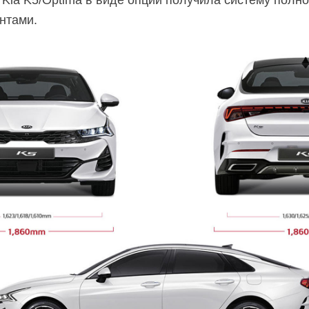
 Kia K5/Optima в виде опции получила систему полн
нтами.