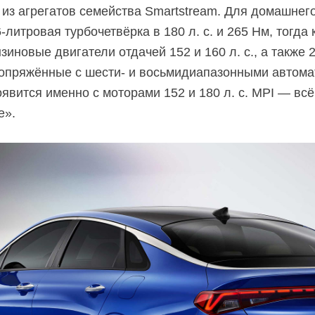
 из агрегатов семейства Smartstream. Для домашнег
-литровая турбочетвёрка в 180 л. с. и 265 Нм, тогда 
иновые двигатели отдачей 152 и 160 л. с., а также 
сопряжённые с шести- и восьмидиапазонными автома
явится именно с моторами 152 и 180 л. с. MPI — всё
е».