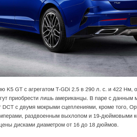
ю K5 GT с агрегатом T-GDi 2.5 в 290 л. с. и 422 Нм
могут приобрести лишь американцы. В паре с данным
 DCT с двумя мокрыми сцеплениями, кроме того, Op
мперами, раздвоенным выхлопом и 19-дюймовыми ко
щены дисками диаметром от 16 до 18 дюймов.