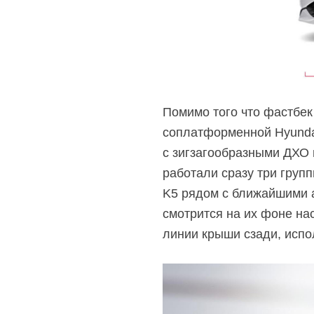
Помимо того что фастбек
соплатформенной Hyundai
с зигзагообразными ДХО
работали сразу три груп
K5 рядом с ближайшими ан
смотрится на их фоне на
линии крыши сзади, испо