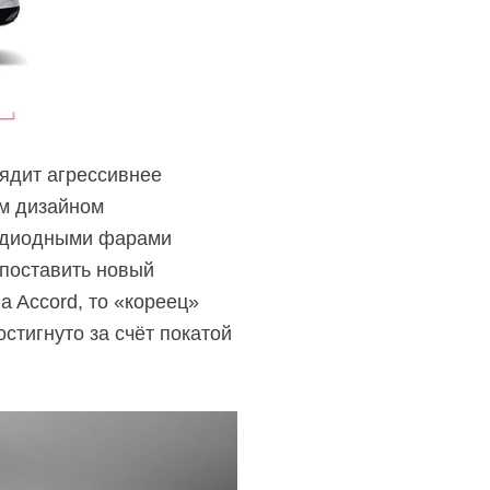
ядит агрессивнее
ым дизайном
тодиодными фарами
 поставить новый
a Accord, то «кореец»
стигнуто за счёт покатой