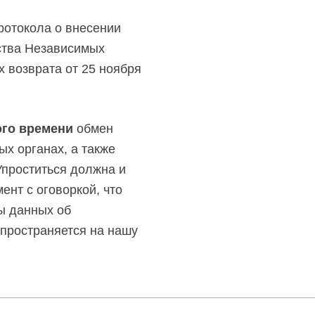
ротокола о внесении
ства Независимых
х возврата от 25 ноября
ого времени
обмен
х органах, а также
Упроститься должна и
ент с оговоркой, что
ы данных об
спространяется на нашу