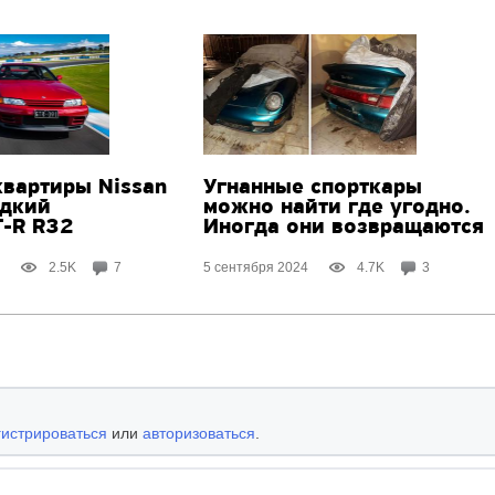
квартиры Nissan
Угнанные спорткары
едкий
можно найти где угодно.
T-R R32
Иногда они возвращаются
2.5K
7
5 сентября 2024
4.7K
3
гистрироваться
или
авторизоваться
.