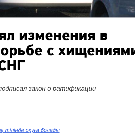
ял изменения в
борьбе с хищениям
 СНГ
одписал закон о ратификации
қ тілінде оқуға болады