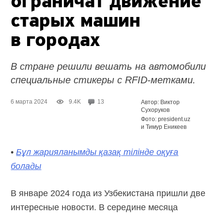
ограничат движение
старых машин
в городах
В стране решили вешать на автомобили
специальные стикеры с
RFID-метками.
6 марта 2024
9.4K
13
Автор: Виктор
Сухоруков
Фото: president.uz
и Тимур Еникеев
•
Бұл жарияланымды қазақ тілінде оқуға
болады
В январе 2024 года из Узбекистана пришли две
интересные новости. В середине месяца