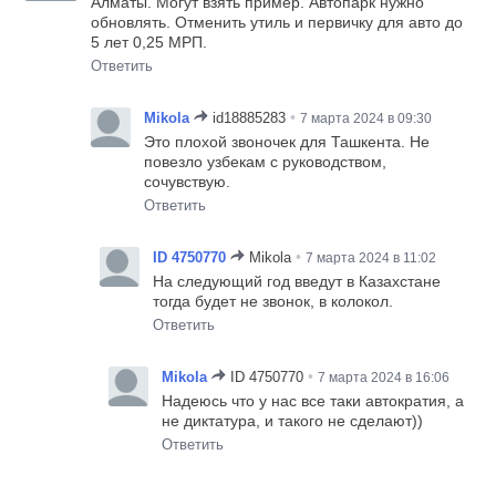
Алматы. Могут взять пример. Автопарк нужно
обновлять. Отменить утиль и первичку для авто до
5 лет 0,25 МРП.
Ответить
•
Mikola
id18885283
7 марта 2024 в 09:30
Это плохой звоночек для Ташкента. Не
повезло узбекам с руководством,
сочувствую.
Ответить
•
ID 4750770
Mikola
7 марта 2024 в 11:02
На следующий год введут в Казахстане
тогда будет не звонок, в колокол.
Ответить
•
Mikola
ID 4750770
7 марта 2024 в 16:06
Надеюсь что у нас все таки автократия, а
не диктатура, и такого не сделают))
Ответить