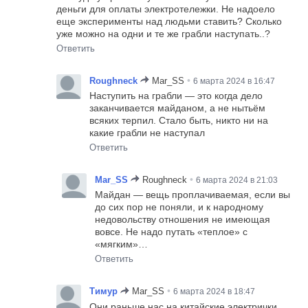
деньги для оплаты электротележки. Не надоело
еще эксперименты над людьми ставить? Сколько
уже можно на одни и те же грабли наступать..?
Ответить
•
Roughneck
Mar_SS
6 марта 2024 в 16:47
Наступить на грабли — это когда дело
заканчивается майданом, а не нытьём
всяких терпил. Стало быть, никто ни на
какие грабли не наступал
Ответить
•
Mar_SS
Roughneck
6 марта 2024 в 21:03
Майдан — вещь проплачиваемая, если вы
до сих пор не поняли, и к народному
недовольству отношения не имеющая
вовсе. Не надо путать «теплое» с
«мягким»…
Ответить
•
Тимур
Mar_SS
6 марта 2024 в 18:47
Они раньше нас на китайские электрички