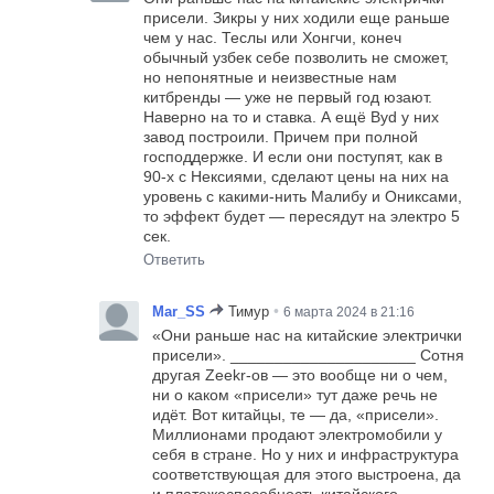
присели. Зикры у них ходили еще раньше
чем у нас. Теслы или Хонгчи, конеч
обычный узбек себе позволить не сможет,
но непонятные и неизвестные нам
китбренды — уже не первый год юзают.
Наверно на то и ставка. А ещё Byd у них
завод построили. Причем при полной
господдержке. И если они поступят, как в
90-х с Нексиями, сделают цены на них на
уровень с какими-нить Малибу и Ониксами,
то эффект будет — пересядут на электро 5
сек.
Ответить
•
Mar_SS
Тимур
6 марта 2024 в 21:16
«Они раньше нас на китайские электрички
присели». _____________________ Сотня
другая Zeekr-ов — это вообще ни о чем,
ни о каком «присели» тут даже речь не
идёт. Вот китайцы, те — да, «присели».
Миллионами продают электромобили у
себя в стране. Но у них и инфраструктура
соответствующая для этого выстроена, да
и платежеспособность китайского