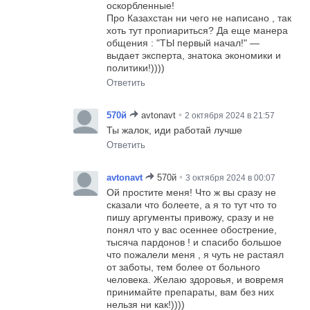
оскорбленные!
Про Казахстан ни чего не написано , так
хоть тут пропиариться? Да еще манера
общения : "ТЫ первый начал!" —
выдает эксперта, знатока экономики и
политики!))))
Ответить
•
570й
avtonavt
2 октября 2024 в 21:57
Ты жалок, иди работай лучше
Ответить
•
avtonavt
570й
3 октября 2024 в 00:07
Ой простите меня! Что ж вы сразу не
сказали что болеете, а я то тут что то
пишу аргументы привожу, сразу и не
понял что у вас осеннее обострение,
тысяча пардонов ! и спасибо большое
что пожалели меня , я чуть не растаял
от заботы, тем более от больного
человека. Желаю здоровья, и вовремя
принимайте препараты, вам без них
нельзя ни как!))))