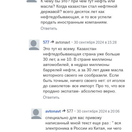
К чему бы это? при чем тут нефть или
масла? Когда казахстан стал нефтяной
державой? всего десяток лет как
нефтедобывающая, и то все успели
продать иностранным компаниям.
Ответить
•
577
avtonavt
30 сентября 2024 в 15:28
Это тут ко всему. Казахстан
нефтедобывающая страна уже больше
30 лет, а не 10. В стране миллионы
автомобилей, в недрах миллионы
баррелей нефти, а за 30 лет даже масла
моторного своего не сообразили. Если
быть точным, ничего своего нет: от иголок
до самолетов- все импорт. Про то, что все
продано экспатам- абсолютно верно.
Ответить
•
avtonavt
577
30 сентября 2024 в 20:06
специально для вас привожу
написанный мной текст еще раз : " вся
электроника в России из Китая, ни чего