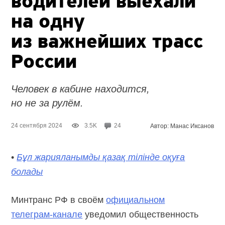
водителей выехали
на одну
из важнейших трасс
России
Человек в кабине находится,
но не за рулём.
24 сентября 2024
3.5K
24
Автор: Манас Иксанов
•
Бұл жарияланымды қазақ тілінде оқуға
болады
Минтранс РФ в своём
официальном
телеграм-канале
уведомил общественность