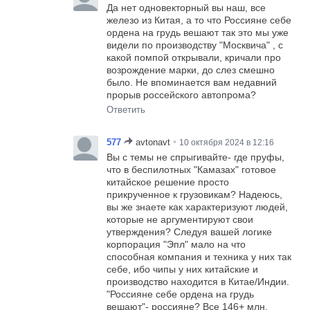
Да нет одновекторный вы наш, все
железо из Китая, а то что Россияне себе
ордена на грудь вешают так это мы уже
видели по производству "Москвича" , с
какой помпой открывали, кричали про
возрождение марки, до слез смешно
было. Не впоминается вам недавний
прорыв россейского автопрома?
Ответить
•
577
avtonavt
10 октября 2024 в 12:16
Вы с темы не спрыгивайте- где пруфы,
что в беспилотных "Камазах" готовое
китайское решение просто
прикрученное к грузовикам? Надеюсь,
вы же знаете как характеризуют людей,
которые не аргументируют свои
утверждения? Следуя вашей логике
корпорация "Эпл" мало на что
способная компания и техника у них так
себе, ибо чипы у них китайские и
производство находится в Китае/Индии.
"Россияне себе ордена на грудь
вешают"- россияне? Все 146+ млн.