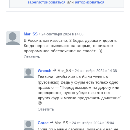
зарегистрироваться
или
авторизоваться
.
•
Mar_SS
24 сентября 2024 в 14:08
В России, как известно, 2 беды: дураки и дороги.
Когда первые выезжают на вторые, то никакое
программное обеспечение не спасёт…))
Ответить
•
Wrench
Mar_SS
24 сентября 2024 в 14:38
Главное, чтобы они не были тоже на
грузовиках) Ведь у фуры есть только одно
правило — "Перед выездом на дорогу или
перекресток, нужно убедиться что нет
других фур и можно продолжать движение"
🙂
Ответить
•
Gorec
Mar_SS
24 сентября 2024 в 15:04
Судя по нашим сводкам, дураков у нас не