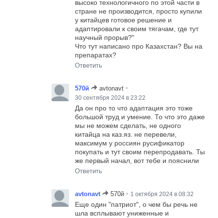
высоко технологичного по этой части в
стране не производится, просто купили
у китайцев готовое решение и
адаптировали к своим тягачам, где тут
научный прорыв?"
Что тут написано про Казахстан? Вы на
препаратах?
Ответить
•
570й
avtonavt
30 сентября 2024 в 23:22
Да он про то что адаптация это тоже
большой труд и умение. То что это даже
мы не можем сделать, не одного
китайца на каз.яз. не перевели,
максимум у россиян русификатор
покупать и тут своим перепродавать. Ты
же первый начал, вот тебе и пояснили
Ответить
•
avtonavt
570й
1 октября 2024 в 08:32
Еще один "патриот", о чем бы речь не
шла всплывают униженные и