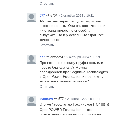
Ответить
•
577
570й
2 октября 2024 в 10:11
Абсолютно верно, но ура-патриотам
этого не понять. Они считают, что если
их страна ничего не способна
выпускать, то и у остальных стран все
точно так же.
Ответить
•
577
avtonavt
2 октября 2024 в 09:59
Про всю электронику пруфы есть или
просто бла-бла-бла? Можно
поподробней про Cognitive Technologies
и OpenPower Foundation и при чем тут
китайские готовые решения?
Ответить
•
avtonavt
577
2 октября 2024 в 11:41
Это же "абсолютно Российское ПО" !!!))))
OpenPOWER Foundation — это
совместная работа по продуктам на