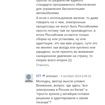
группы по разработке единого
стандарта программного обеспечения
для управления беспилотными
автомобилями.
А если о используемом железе, то даже
говорить не о чем, электронные
процессоры не могут быть Российскими
просто потому там не производятся, в
итоге Российским остается только
сборка ну или установка, ну или
адаптация, это как вам угодно, сути это
не меняет, как всегда или куплено или
украдено, если принять во внимание
санкционное давление на страну, то
скорее всего второе.)))
Ответить
•
577
avtonavt
4 октября 2024 в 09:16
Молодец, вектор мысли уловил.
Внимание, вопрос: где здесь "вся
электроника в России из Китая" и
"просто купили у китайцев готовое
решение и адаптировали к своим
тягачам"?