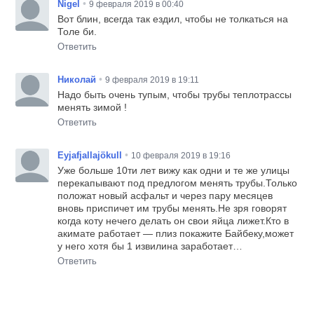
•
Nigel
9 февраля 2019 в 00:40
Вот блин, всегда так ездил, чтобы не толкаться на
Толе би.
Ответить
•
Николай
9 февраля 2019 в 19:11
Надо быть очень тупым, чтобы трубы теплотрассы
менять зимой !
Ответить
•
Eyjafjallajökull
10 февраля 2019 в 19:16
Уже больше 10ти лет вижу как одни и те же улицы
перекапывают под предлогом менять трубы.Только
положат новый асфальт и через пару месяцев
вновь приспичет им трубы менять.Не зря говорят
когда коту нечего делать он свои яйца лижет.Кто в
акимате работает — плиз покажите Байбеку,может
у него хотя бы 1 извилина заработает…
Ответить