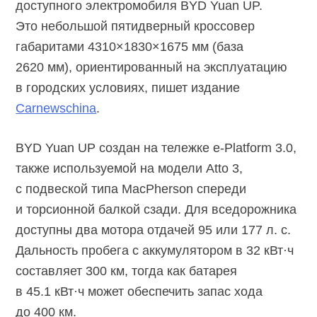
доступного электромобиля BYD Yuan UP.
Это небольшой пятидверный кроссовер
габаритами 4310×1830×1675 мм (база
2620 мм), ориентированный на эксплуатацию
в городских условиях, пишет издание
Carnewschina
.
BYD Yuan UP создан на тележке
e-Platform 3.0,
также используемой на модели Atto 3,
с подвеской типа MacPherson спереди
и торсионной балкой сзади. Для вседорожника
доступны два мотора отдачей 95 или 177 л. с.
Дальность пробега с аккумулятором в
32 кВт·ч
составляет 300 км, тогда как батарея
в 45.1
кВт·ч
может обеспечить запас хода
до 400 км.