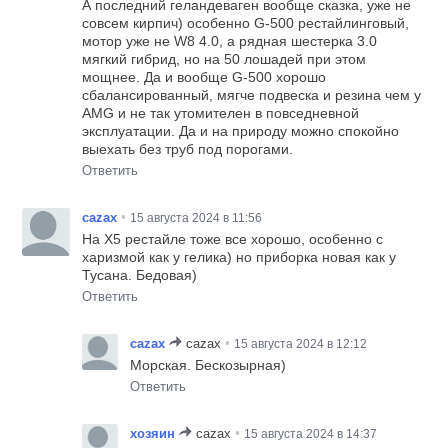
А последний геландеваген вообще сказка, уже не
совсем кирпич) особенно G-500 рестайлинговый,
мотор уже не W8 4.0, а рядная шестерка 3.0
мягкий гибрид, но на 50 лошадей при этом
мощнее. Да и вообще G-500 хорошо
сбалансированный, мягче подвеска и резина чем у
AMG и не так утомителен в повседневной
эксплуатации. Да и на природу можно спокойно
выехать без труб под порогами.
Ответить
•
cazax
15 августа 2024 в 11:56
На X5 рестайле тоже все хорошо, особенно с
харизмой как у гелика) но приборка новая как у
Тусана. Бедовая)
Ответить
•
cazax
cazax
15 августа 2024 в 12:12
Морская. Бескозырная)
Ответить
•
хозяин
cazax
15 августа 2024 в 14:37