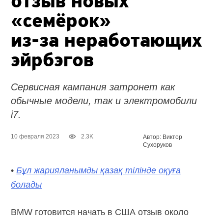
отзыв новых
«семёрок»
из-за
неработающих
эйрбэгов
Сервисная кампания затронет как
обычные модели, так и электромобили
i7.
10 февраля 2023
2.3K
Автор: Виктор
Сухоруков
•
Бұл жарияланымды қазақ тілінде оқуға
болады
BMW готовится начать в США отзыв около