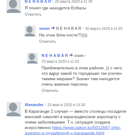
•
N E H A B A R
20 марта 2020 в 11:30
Я понял где находится Елбасы
Ответить
•
voom
N E H A B A R
20 марта 2020 в 11:45
На этом блок-посте?!))))
Ответить
•
N E H A B A R
voom
20 марта 2020 в 11:52
Приблизительно в этом районе..)) с чего
это вдруг какой то городишко так усилен
такими мерами? Значит там находятся
очень важные персоны
Ответить
•
Alexander
20 марта 2020 в 14:30
В Караганде 2 случая — вместо столицы посадили
минский самолёт в карагандинском аэропорту с
этими заболевшими. Т.ч. ситуация создана
искусственно
https://www.zakon.kz/5012667-chto-
izvestno-o-vyyavlennyh-v-karagande.html