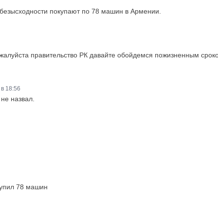
безысходности покупают по 78 машин в Армении.
ожалуйста правительство РК давайте обойдемся пожизненным сроко
в 18:56
 не назвал.
 купил 78 машин