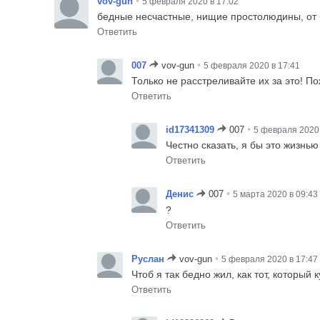
•
vov-gun
5 февраля 2020 в 17:02
бедные несчастные, нищие простолюдины, от 
Ответить
•
007
vov-gun
5 февраля 2020 в 17:41
Только не расстреливайте их за это! П
Ответить
•
id17341309
007
5 февраля 2020 
Честно сказать, я бы это жизнью
Ответить
•
Денис
007
5 марта 2020 в 09:43
?
Ответить
•
Руслан
vov-gun
5 февраля 2020 в 17:47
Чтоб я так бедно жил, как тот, который
Ответить