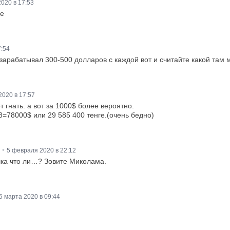
020 в 17:53
е
7:54
зарабатывал 300-500 долларов с каждой вот и считайте какой там
020 в 17:57
т гнать. а вот за 1000$ более вероятно.
8=78000$ или 29 585 400 тенге.(очень бедно)
•
5 февраля 2020 в 22:12
чка что ли…? Зовите Миколама.
5 марта 2020 в 09:44