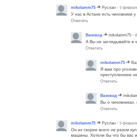
•
mikolamm75
Руслан
5 февраля
У нас в Астане есть чиновники у
Ответить
•
Вазовод
mikolamm75
6
А Вы не заглядывайте в 
Ответить
mikolamm75
Ва
Я вам про уголов
преступлением не 
Ответить
Вазовод
mikola
Вы о чиновниках,
Ответить
•
mikolamm75
Руслан
5 февраля
Он их скорее всего не разом куп
машины. Хотели бы что бы вас и