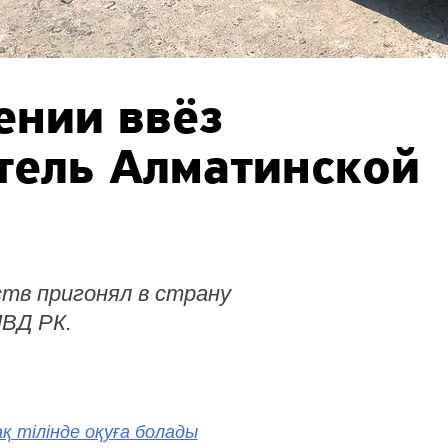
ении ввёз
тель Алматинской
тв пригонял в страну
МВД РК.
қ тілінде оқуға болады