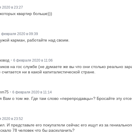
 2020 в 23:27
 которых квартир больше)))
 февраля 2020 в 09:39
чужой карман, работайте над своим.
•
зовод
6 февраля 2020 в 11:06
ников на гос службе (не думаете же вы что они столько реально за
считается ни в какой капиталистической стране.
•
mm75
6 февраля 2020 в 11:14
 я Вам о том же. Где там слово «перепродавцы»? Бросайте эту отс
 2020 в 23:52
ил. И представьте его покупатели сейчас его ищут из за гениально
скало 78 человек что бы раскулачить?