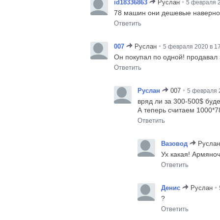
•
id18336863
Руслан
5 февраля 2
78 машин они дешевые наверно
Ответить
•
007
Руслан
5 февраля 2020 в 1
Он покупал по одной! продавал 
Ответить
•
Руслан
007
5 февраля 2
вряд ли за 300-500$ буде
А теперь считаем 1000*7
Ответить
Вазовод
Руслан
Ух какая! Армяно
Ответить
•
Денис
Руслан
?
Ответить