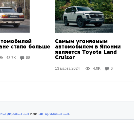
втомобилей
Самым угоняемым
тане стало больше
автомобилем в Японии
является Toyota Land
Cruiser
43.7K
88
13 марта 2024
4.0K
6
гистрироваться
или
авторизоваться
.