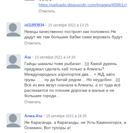
https://uploads.disquscdn.com/images/45861c
Ответить
•
id11893834
15 октября 2021 в 13:25
Немцы качественно построят как положено.Не
дадут же там большие бабки сами воровать будут.
Ответить
•
Аза
15 октября 2021 в 14:10
Гайцы шакалы тоже рыбачат…))) Какой дурень
придумал сделать хаб только в Алматы?
Международных аэропортов два… + ЖД, авто
грузы…… ну да Китай рядом… Но неудобно…(((
Всё из вне везут сначала в Алматы, а от туда всё
растекается по плохим дорогам в малые и не
большие города…
Ответить
•
Алма-Ата
15 октября 2021 в 16:35
Не Караганда, а Караганды, не Усть-Каменогорск, а
Оскемен, Вот тупоры а!