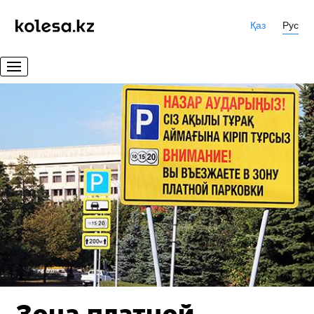
Қаз
Рус