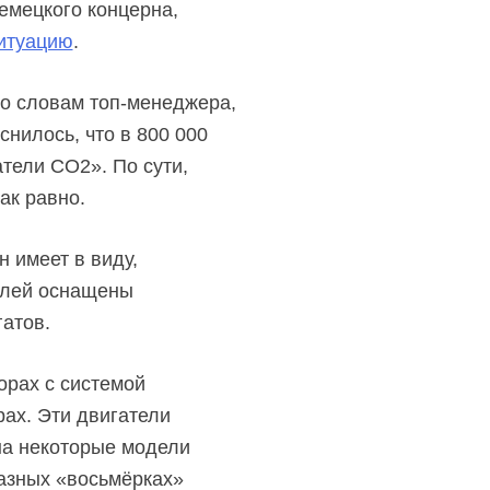
емецкого концерна,
итуацию
.
По словам топ-менеджера,
нилось, что в 800 000
тели CO2». По сути,
ак равно.
н имеет в виду,
илей оснащены
гатов.
орах с системой
рах. Эти двигатели
 на некоторые модели
разных «восьмёрках»