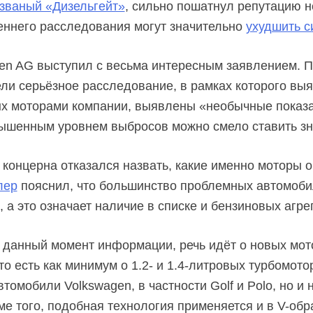
званый «Дизельгейт»
, сильно пошатнул репутацию н
еннего расследования могут значительно
ухудшить с
en AG выступил с весьма интересным заявлением. 
ли серьёзное расследование, в рамках которого выяс
х моторами компании, выявлены «необычные показа
ышенным уровнем выбросов можно смело ставить зн
 концерна отказался назвать, какие именно моторы о
лер
пояснил, что большинство проблемных автомоб
а это означает наличие в списке и бензиновых агре
данный момент информации, речь идёт о новых мот
о есть как минимум о 1.2- и 1.4-литровых турбомото
втомобили Volkswagen, в частности Golf и Polo, но и
ме того, подобная технология применяется и в V-об