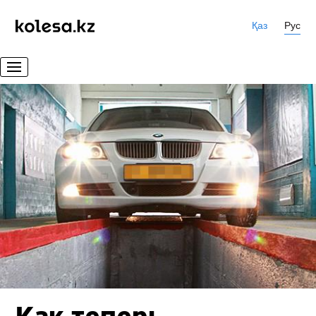
Қаз
Рус