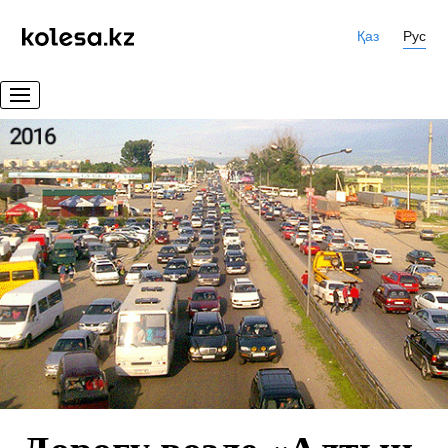
Қаз
Рус