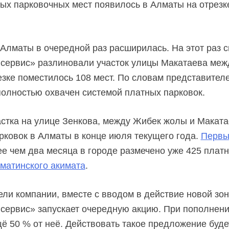
ых парковочных мест появилось в Алматы на отрезк
 Алматы в очередной раз расширилась. На этот раз
 сервис» разлиновали участок улицы Макатаева меж
езке поместилось 108 мест. По словам представител
полностью охвачен системой платных парковок.
стка на улице Зенкова, между Жибек жолы и Маката
ковок в Алматы в конце июля текущего года.
Первы
е чем два месяца в городе размечено уже 425 платны
лматинского акимата
.
ели компании, вместе с вводом в действие новой зо
сервис» запускает очередную акцию. При пополнени
ё 50 % от неё. Действовать такое предложение будет