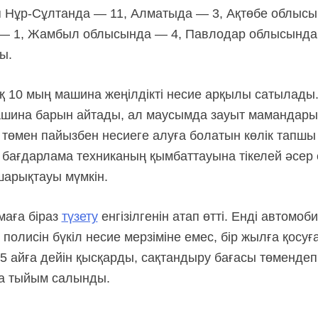
іп Нұр-Сұлтанда — 11, Алматыда — 3, Ақтөбе облыс
 — 1, Жамбыл облысында — 4, Павлодар облысында
ы.
10 мың машина жеңілдікті несие арқылы сатылады. 
шина барын айтады, ал маусымда зауыт мамандары 
төмен пайызбен несиеге алуға болатын көлік тапшы
к, бағдарлама техниканың қымбаттауына тікелей әсер е
шарықтауы мүмкін.
маға біраз
түзету
енгізілгенін атап өтті. Енді автомоб
лисін бүкіл несие мерзіміне емес, бір жылға қосуға 
5 айға дейін қысқарды, сақтандыру бағасы төмендеп, 
а тыйым салынды.