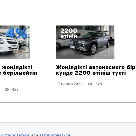
 жеңілдікті
Жеңілдікті автонесиеге бір
 берілмейтін
күнде 2200 өтініш түсті
17 мамыр 2022
529
423
гистрироваться
или
авторизоваться
.