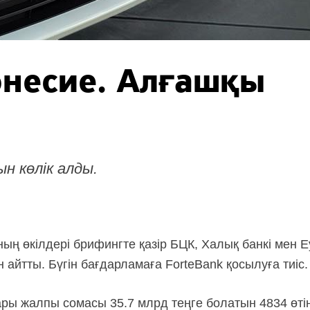
онесие. Алғашқы
н көлік алды.
ың өкілдері брифингте қазір БЦК, Халық банкі мен 
айтты. Бүгін бағдарламаға ForteBank қосылуға тиіс.
ы жалпы сомасы 35.7 млрд теңге болатын 4834 өтіні