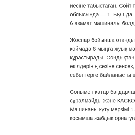
иесіне табыстаған. Сөйт
облысында — 1. БҚО-да
6 азамат машиналы болд
Жоспар бойынша отандық 
қоймада 8 мыңға жуық ма
құрастырады. Сондықтан 
өкілдерінің сөзіне сенсе
себептерге байланысты 
Сонымен қатар бағдарла
сұралмайды және КАСКО по
Машинаны күту мерзімі 1.
қосымша жабдық орнатуғ