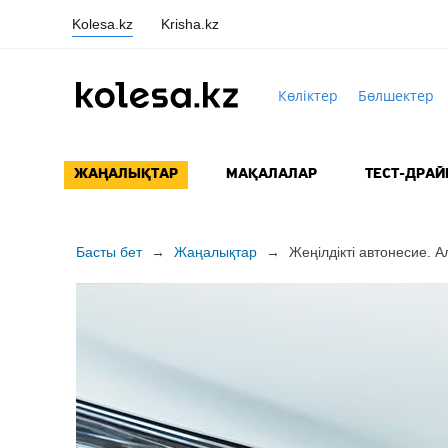
Kolesa.kz
Krisha.kz
Көліктер
Бөлшектер
ЖАҢАЛЫҚТАР
МАҚАЛАЛАР
ТЕСТ-ДРАЙ
Басты бет
→
Жаңалықтар
→
Жеңілдікті автонесие. 