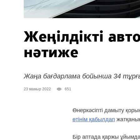
Жеңілдікті авт
нәтиже
Жаңа бағдарлама бойынша 34 тұрғы
23 мамыр 2022
651
Өнеркәсіпті дамыту қорын
өтінім қабылдап
жатқанын 
Бір аптада қаржы ұйымдар