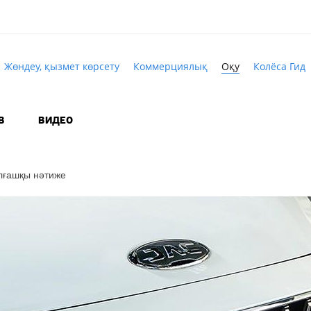
Жөндеу, қызмет көрсету
Коммерциялық
Оқу
Колёса Гид
В
ВИДЕО
Алғашқы нәтиже