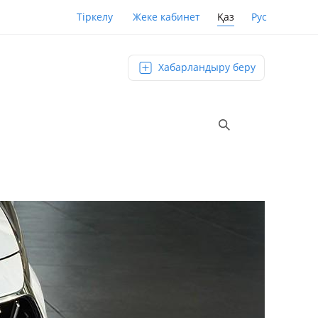
Қаз
Рус
Тіркелу
Жеке кабинет
Хабарландыру беру