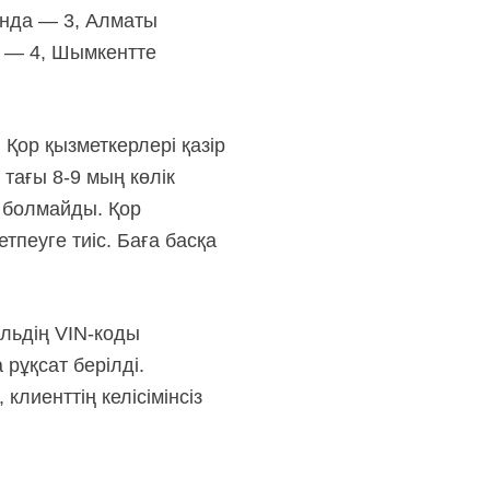
ында — 3, Алматы
 — 4, Шымкентте
Қор қызметкерлері қазір
тағы 8-9 мың көлік
 болмайды. Қор
тпеуге тиіс. Баға басқа
ильдің VIN-коды
рұқсат берілді.
клиенттің келісімінсіз