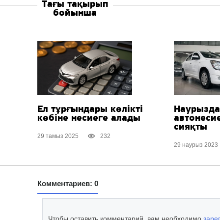
Тағы тақырып
бойынша
Ел тұрғындары көлікті
Наурызда
көбіне несиеге алады
автонесие
сияқты
29 тамыз 2025
232
29 наурыз 2023
Комментариев: 0
Чтобы оставить комментарий, вам необходимо
заре