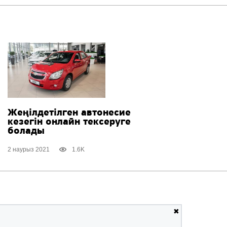
Жеңілдетілген автонесие
кезегін онлайн тексеруге ​​
болады
2 наурыз 2021
1.6K
✖