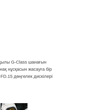
рқылы
G-Class
шанағын
нақ нұсқасын жасауға бір
 FD.15 дөңгелек дискілері