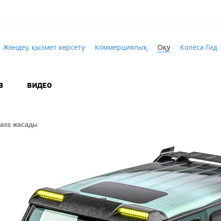
Жөндеу, қызмет көрсету
Коммерциялық
Оқу
Колёса Гид
В
ВИДЕО
ass
жасады