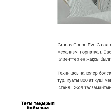
Gronos Coupe Evo С сало
механизмін орнатқан. Ба
Клиенттер ең жақсы былғ
Техникасына келер болса
тұр. Қуаты 800 ат күші м
істейді. Жол талғамайтын
Тағы тақырып
бойынша