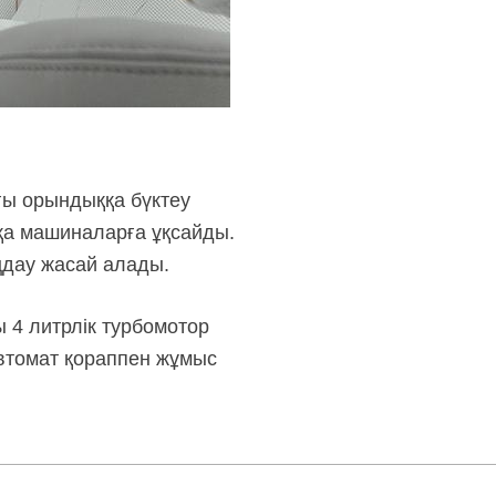
ғы орындыққа бүктеу
сқа машиналарға ұқсайды.
ңдау жасай алады.
 4 литрлік турбомотор
автомат қораппен жұмыс