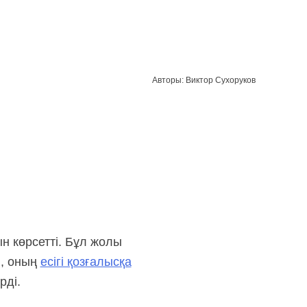
Авторы: Виктор Сухоруков
н көрсетті. Бұл жолы
і, оның
есігі қозғалысқа
рді.