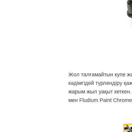
Жол талғамайтын купе жа
кәдімгідей түрлендіру қа
жарым жыл уақыт кеткен
мен Fludium Paint Chrom