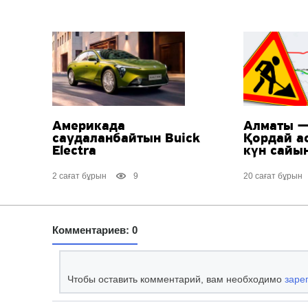
Америкада
Алматы —
саудаланбайтын Buick
Қордай а
Electra
күн сайы
2 сағат бұрын
9
20 сағат бұрын
Комментариев: 0
Чтобы оставить комментарий, вам необходимо
заре