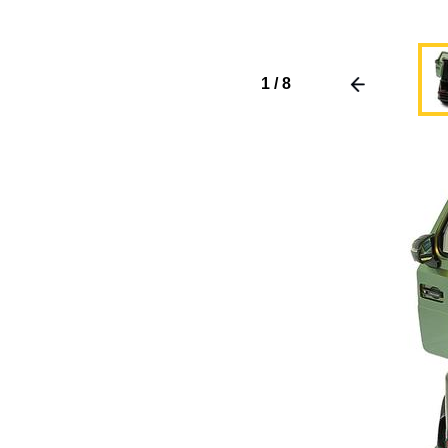
1
/
8