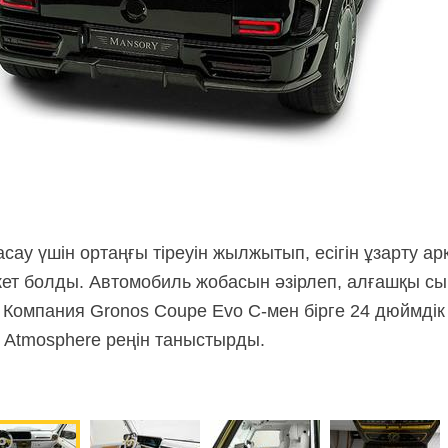
сау үшін ортаңғы тіреуін жылжытып, есігін ұзарту а
жет болды. Автомобиль жобасын әзірлеп, алғашқы сы
. Компания Gronos Coupe
Evo С-мен
бірге 24 дюймдік
e Atmosphere реңін таныстырды.