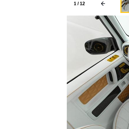
1
/
12