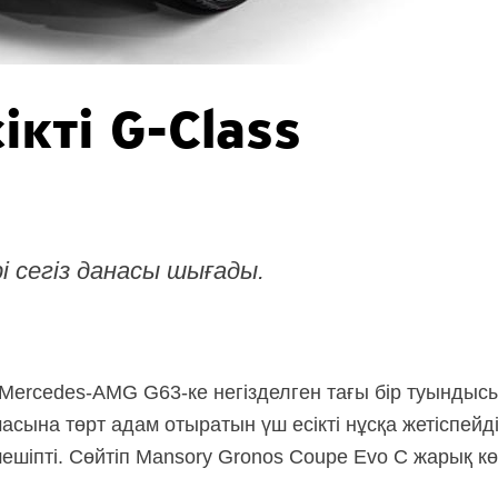
ікті
G-Class
і сегіз данасы шығады.
Mercedes-AMG G63-ке
негізделген тағы бір туындысы
асына төрт адам отыратын үш есікті нұсқа жетіспейд
ешіпті. Сөйтіп Mansory Gronos Coupe Evo С жарық кө