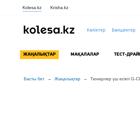
Kolesa.kz
Krisha.kz
Көліктер
Бөлшектер
ЖАҢАЛЫҚТАР
МАҚАЛАЛАР
ТЕСТ-ДРАЙ
Басты бет
→
Жаңалықтар
→
Тюнерлер үш есікті
G-Cl