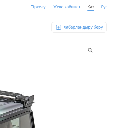
Қаз
Рус
Тіркелу
Жеке кабинет
Хабарландыру беру