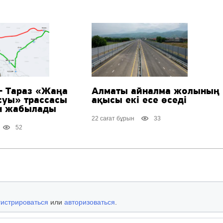
 Тараз «Жаңа
Алматы айналма жолының
суы» трассасы
ақысы екі есе өседі
н жабылады
22 сағат бұрын
33
52
гистрироваться
или
авторизоваться
.