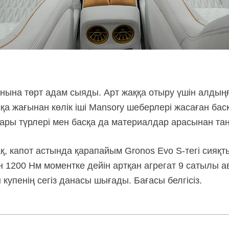
нына төрт адам сыяды. Арт жаққа отыру үшін алдың
сқа жағынан көлік іші Mansory шеберлері жасаған ба
ары түрлері мен басқа да материалдар арасынан та
қ, капот астында қарапайым Gronos
Evo S-тегі
сияқты
ен 1200 Нм моментке дейін артқан агрегат 9 сатылы 
 купенің сегіз данасы шығады. Бағасы белгісіз.