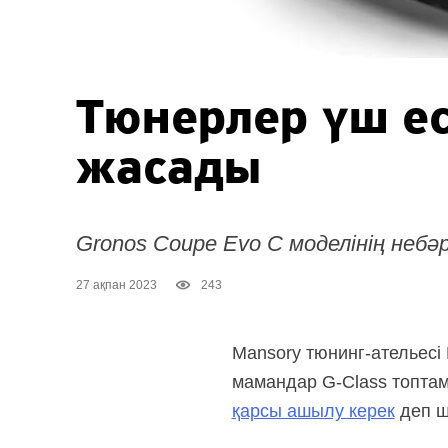
Тюнерлер үш ес
жасады
Gronos Coupe Evo С моделінің небәр
27 ақпан 2023
243
Mansory тюнинг-ательесі
мамандар
G-Class
топтам
қарсы ашылу керек
деп ш