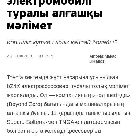
электромобилі
туралы алғашқы
мәлімет
Көпшілік күткен көлік қандай болады?
2 қараша 2021
526
Авторы: Манас
Иксанов
Toyota көктемде жұрт назарына ұсынылған
bZ4X электрокроссовері туралы толық мәлімет
жариялады. Ол — компанияның «нөл шегінде»
(Beyond Zero) бағытындағы машиналарының
алғашқы буыны. 11 қарашада таныстырылатын
Subaru Solterra-мен TNGA-e платформасын
бөлісетін орта көлемді кроссовер екі