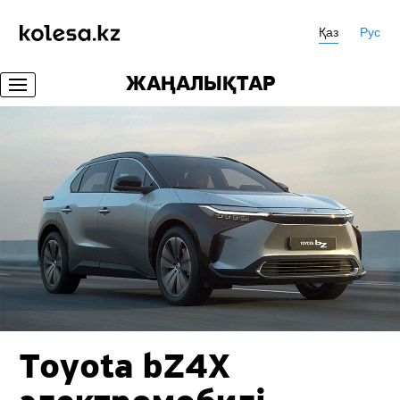
Қаз
Рус
ЖАҢАЛЫҚТАР
Toyota bZ4X