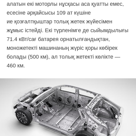
алатын екі моторлы нұсқасы аса қуатты емес,
есесіне әрқайсысы 109 ат күшіне
ие қозғалтқыштар толық жетек жүйесімен
жұмыс істейді. Екі түрленімге де сыйымдылығы
71.4 кВт/сағ батарея орнатылғандықтан,
моножетекті машинаның жүріс қоры көбірек
болады (500 км), ал толық жетекті көлікте —
460 км.