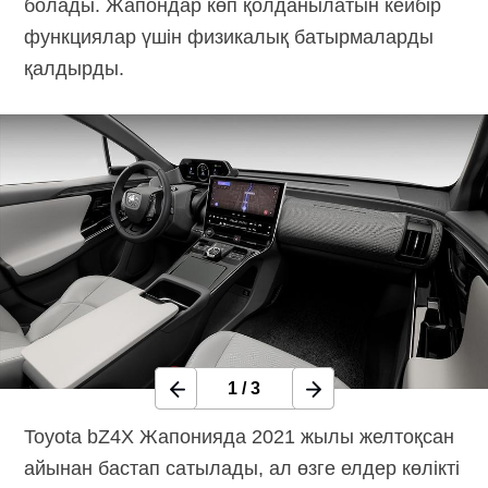
болады. Жапондар көп қолданылатын кейбір
функциялар үшін физикалық батырмаларды
қалдырды.
1
/
3
Toyota bZ4X Жапонияда 2021 жылы желтоқсан
айынан бастап сатылады, ал өзге елдер көлікті