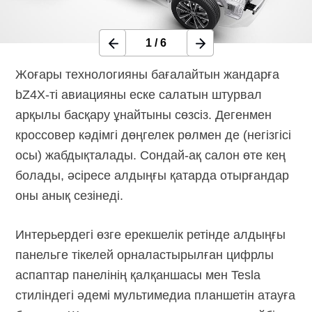
1
/
6
Жоғары технологияны бағалайтын жандарға
bZ4X-ті авиацияны еске салатын штурвал
арқылы басқару ұнайтыны сөзсіз. Дегенмен
кроссовер кәдімгі дөңгелек рөлмен де (негізгісі
осы) жабдықталады. Сондай-ақ салон өте кең
болады, әсіресе алдыңғы қатарда отырғандар
оны анық сезінеді.
Интерьердегі өзге ерекшелік ретінде алдыңғы
панельге тікелей орналастырылған цифрлы
аспаптар панелінің қалқаншасы мен Tesla
стиліндегі әдемі мультимедиа планшетін атауға