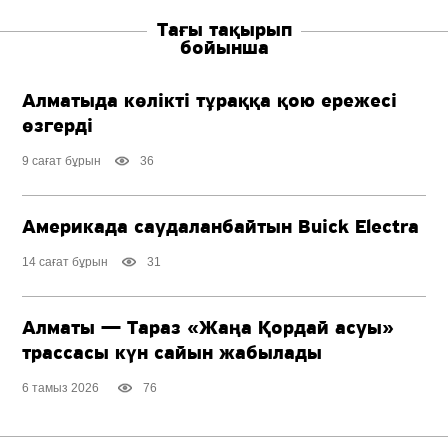
Тағы тақырып
бойынша
Алматыда көлікті тұраққа қою ережесі
өзгерді
9 сағат бұрын
36
Америкада саудаланбайтын Buick Electra
14 сағат бұрын
31
Алматы — Тараз «Жаңа Қордай асуы»
трассасы күн сайын жабылады
6 тамыз 2026
76