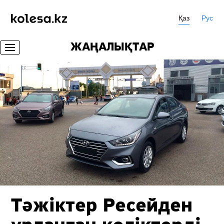
Қаз
Рус
ЖАҢАЛЫҚТАР
Тәжіктер Ресейден