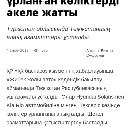
ұрланған көліктерді
әкеле жатты
Түркістан облысында Тәжікстанның
алаяқ азаматтары ұсталды.
4 ақпан 2019
875
Авторы: Виктор
Сухоруков
ҚР ҰҚК баспасөз қызметінің хабарлауынша,
«Жибек жолы авто» кедендік бақылау
аймағында Тәжікстан Республикасының
үш азаматы ұсталды. Олар Hyundai Solaris пен
Kia Rio автомобиліне мінген. Тексеріс кезінде
көліктер ұрланғаны анықталды. Шетел
азаматтарына қатысты тергеу басталды.